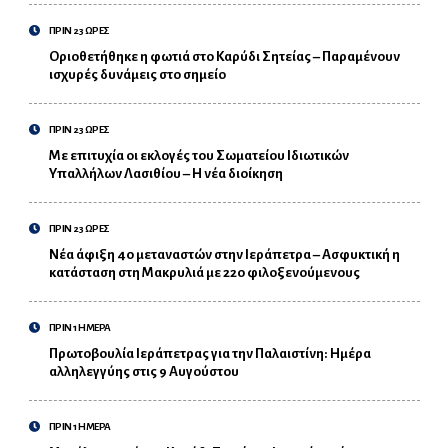
ΠΡΙΝ 23 ΩΡΕΣ
Οριοθετήθηκε η φωτιά στο Καρύδι Σητείας – Παραμένουν
ισχυρές δυνάμεις στο σημείο
ΠΡΙΝ 23 ΩΡΕΣ
Με επιτυχία οι εκλογές του Σωματείου Ιδιωτικών
Υπαλλήλων Λασιθίου – Η νέα διοίκηση
ΠΡΙΝ 23 ΩΡΕΣ
Νέα άφιξη 40 μεταναστών στην Ιεράπετρα – Ασφυκτική η
κατάσταση στη Μακρυλιά με 220 φιλοξενούμενους
ΠΡΙΝ 1 ΗΜΕΡΑ
Πρωτοβουλία Ιεράπετρας για την Παλαιστίνη: Ημέρα
αλληλεγγύης στις 9 Αυγούστου
ΠΡΙΝ 1 ΗΜΕΡΑ