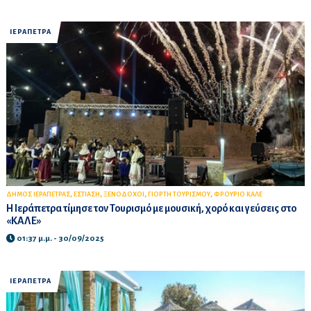
ΙΕΡΑΠΕΤΡΑ
,
,
,
,
ΔΗΜΟΣ ΙΕΡΑΠΕΤΡΑΣ
ΕΣΤΙΑΣΗ
ΞΕΝΟΔΟΧΟΙ
ΓΙΟΡΤΗ ΤΟΥΡΙΣΜΟΥ
ΦΡΟΥΡΙΟ ΚΑΛΕ
Η Ιεράπετρα τίμησε τον Τουρισμό με μουσική, χορό και γεύσεις στο
«ΚΑΛΕ»
01:37 μ.μ. - 30/09/2025
ΙΕΡΑΠΕΤΡΑ