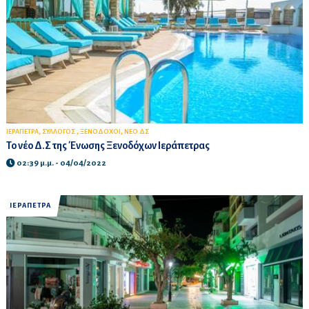
,
,
,
ΙΕΡΑΠΕΤΡΑ
ΣΥΛΛΟΓΟΣ
ΞΕΝΟΔΟΧΟΙ
ΝΕΟ ΔΣ
Το νέο Δ.Σ της Ένωσης Ξενοδόχων Ιεράπετρας
02:39 μ.μ. - 04/04/2022
ΙΕΡΑΠΕΤΡΑ