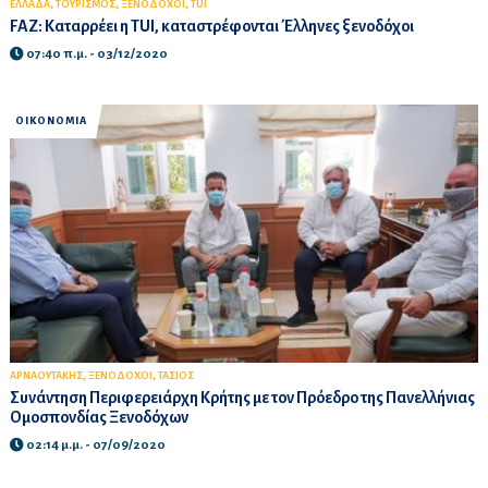
,
,
,
ΕΛΛΑΔΑ
ΤΟΥΡΙΣΜΟΣ
ΞΕΝΟΔΟΧΟΙ
TUI
FAZ: Καταρρέει η TUI, καταστρέφονται Έλληνες ξενοδόχοι
07:40 π.μ. - 03/12/2020
ΟΙΚΟΝΟΜΙΑ
,
,
ΑΡΝΑΟΥΤΑΚΗΣ
ΞΕΝΟΔΟΧΟΙ
ΤΑΣΙΟΣ
Συνάντηση Περιφερειάρχη Κρήτης με τον Πρόεδρο της Πανελλήνιας
Ομοσπονδίας Ξενοδόχων
02:14 μ.μ. - 07/09/2020