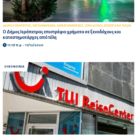
,
,
,
,
ΔΗΜΟΣ ΙΕΡΑΠΕΤΡΑΣ
ΧΑΤΖΗΜΑΡΚΑΚΗ
ΚΑΤΑΣΤΗΜΑΤΑΡΧΕΣ
ΞΕΝΟΔΟΧΟΙ
ΕΠΙΣΤΡΟΦΗ ΤΕΛΩΝ
Ο Δήμος Ιεράπετρας επιστρέφει χρήματα σε ξενοδόχους και
καταστηματάρχες από τέλη
11:19 π.μ. - 11/12/2020
ΟΙΚΟΝΟΜΙΑ