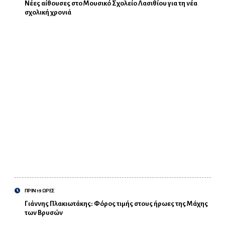
Νέες αίθουσες στο Μουσικό Σχολείο Λασιθίου για τη νέα
σχολική χρονιά
ΠΡΙΝ 19 ΩΡΕΣ
Γιάννης Πλακιωτάκης: Φόρος τιμής στους ήρωες της Μάχης
των Βρυσών