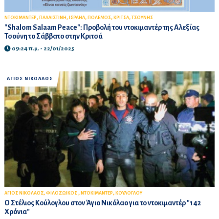
,
,
,
,
,
ΝΤΟΚΙΜΑΝΤΕΡ
ΠΑΛΑΙΣΤΙΝΗ
ΙΣΡΑΗΛ
ΠΟΛΕΜΟΣ
ΚΡΙΤΣΑ
ΤΣΟΥΝΗΣ
"Shalom Salaam Peace": Προβολή του ντοκιμαντέρ της Αλεξίας
Τσούνη το Σάββατο στην Κριτσά
09:24 π.μ. - 22/01/2025
ΑΓΙΟΣ ΝΙΚΟΛΑΟΣ
,
,
,
ΑΓΙΟΣ ΝΙΚΟΛΑΟΣ
ΦΙΛΟΖΩΙΚΟΣ
ΝΤΟΚΙΜΑΝΤΕΡ
ΚΟΥΛΟΓΛΟΥ
Ο Στέλιος Κούλογλου στον Άγιο Νικόλαο για το ντοκιμαντέρ "142
Χρόνια"