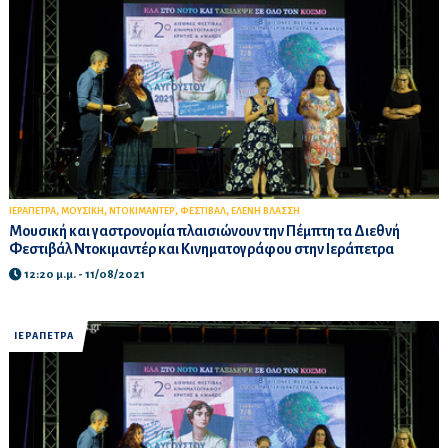
,
,
,
,
ΙΕΡΑΠΕΤΡΑ
ΜΟΥΣΙΚΗ
ΝΤΟΚΙΜΑΝΤΕΡ
ΦΕΣΤΙΒΑΛ
ΕΛΕΝΗ ΒΛΑΣΣΗ
Μουσική και γαστρονομία πλαισιώνουν την Πέμπτη τα Διεθνή
Φεστιβάλ Ντοκιμαντέρ και Κινηματογράφου στην Ιεράπετρα
12:20 μ.μ. - 11/08/2021
ΙΕΡΑΠΕΤΡΑ