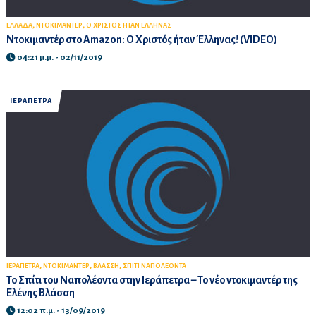
,
,
ΕΛΛΑΔΑ
ΝΤΟΚΙΜΑΝΤΕΡ
Ο ΧΡΙΣΤΟΣ ΗΤΑΝ ΕΛΛΗΝΑΣ
Ντοκιμαντέρ στο Amazon: Ο Χριστός ήταν Έλληνας! (VIDEO)
04:21 μ.μ. - 02/11/2019
ΙΕΡΑΠΕΤΡΑ
,
,
,
ΙΕΡΑΠΕΤΡΑ
ΝΤΟΚΙΜΑΝΤΕΡ
ΒΛΑΣΣΗ
ΣΠΙΤΙ ΝΑΠΟΛΕΟΝΤΑ
Το Σπίτι του Ναπολέοντα στην Ιεράπετρα – Το νέο ντοκιμαντέρ της
Ελένης Βλάσση
12:02 π.μ. - 13/09/2019