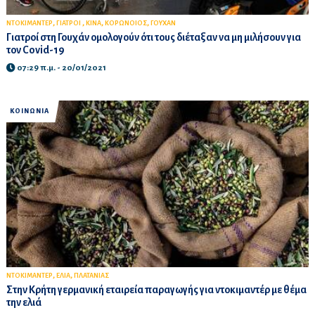
,
,
,
,
ΝΤΟΚΙΜΑΝΤΕΡ
ΓΙΑΤΡΟΙ
ΚΙΝΑ
ΚΟΡΩΝΟΙΟΣ
ΓΟΥΧΑΝ
Γιατροί στη Γουχάν ομολογούν ότι τους διέταξαν να μη μιλήσουν για
τον Covid-19
07:29 π.μ. - 20/01/2021
ΚΟΙΝΩΝΙΑ
,
,
ΝΤΟΚΙΜΑΝΤΕΡ
ΕΛΙΑ
ΠΛΑΤΑΝΙΑΣ
Στην Κρήτη γερμανική εταιρεία παραγωγής για ντοκιμαντέρ με θέμα
την ελιά