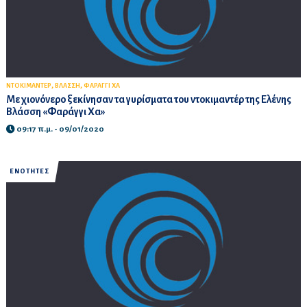
,
,
ΝΤΟΚΙΜΑΝΤΕΡ
ΒΛΑΣΣΗ
ΦΑΡΑΓΓΙ ΧΑ
Με χιονόνερο ξεκίνησαν τα γυρίσματα του ντοκιμαντέρ της Ελένης
Βλάσση «Φαράγγι Χα»
09:17 π.μ. - 09/01/2020
ΕΝΟΤΗΤΕΣ