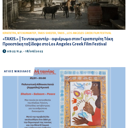
,
,
,
,
ΙΕΡΑΠΕΤΡΑ
ΝΤΟΚΙΜΑΝΤΕΡ
TAKIS SHELTER
TAKIS.
LOS ANGELES GREEK FILM FESTIVAL
«TAKIS.» | Το ντοκιμαντέρ - αφιέρωμα στον Γεραπετρίτη Τάκη
Προεστάκη ταξίδεψε στο Los Angeles Greek Film Festival
09:25 π.μ. - 18/06/2025
ΑΓΙΟΣ ΝΙΚΟΛΑΟΣ