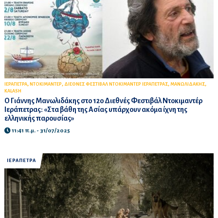
,
,
,
,
ΙΕΡΑΠΕΤΡΑ
ΝΤΟΚΙΜΑΝΤΕΡ
ΔΙΕΘΝΕΣ ΦΕΣΤΙΒΑΛ ΝΤΟΚΙΜΑΝΤΕΡ ΙΕΡΑΠΕΤΡΑΣ
ΜΑΝΩΛΙΔΑΚΗΣ
KALASH
Ο Γιάννης Μανωλιδάκης στο 12ο Διεθνές Φεστιβάλ Ντοκιμαντέρ
Ιεράπετρας: «Στα βάθη της Ασίας υπάρχουν ακόμα ίχνη της
ελληνικής παρουσίας»
11:41 π.μ. - 31/07/2025
ΙΕΡΑΠΕΤΡΑ