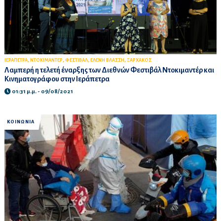
,
,
,
,
ΙΕΡΑΠΕΤΡΑ
ΝΤΟΚΙΜΑΝΤΕΡ
ΦΕΣΤΙΒΑΛ
ΕΛΕΝΗ ΒΛΑΣΣΗ
ΞΑΡΧΑΚΟΣ
Λαμπερή η τελετή έναρξης των Διεθνών Φεστιβάλ Ντοκιμαντέρ και
Κινηματογράφου στην Ιεράπετρα
01:31 μ.μ. - 09/08/2021
ΚΟΙΝΩΝΙΑ