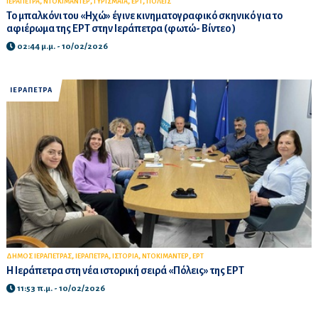
,
,
,
,
ΙΕΡΑΠΕΤΡΑ
ΝΤΟΚΙΜΑΝΤΕΡ
ΓΥΡΙΣΜΑΤΑ
ΕΡΤ
ΠΟΛΕΙΣ
Το μπαλκόνι του «Ηχώ» έγινε κινηματογραφικό σκηνικό για το
αφιέρωμα της ΕΡΤ στην Ιεράπετρα (φωτώ- Βίντεο )
02:44 μ.μ. - 10/02/2026
ΙΕΡΑΠΕΤΡΑ
,
,
,
,
ΔΗΜΟΣ ΙΕΡΑΠΕΤΡΑΣ
ΙΕΡΑΠΕΤΡΑ
ΙΣΤΟΡΙΑ
ΝΤΟΚΙΜΑΝΤΕΡ
ΕΡΤ
Η Ιεράπετρα στη νέα ιστορική σειρά «Πόλεις» της ΕΡΤ
11:53 π.μ. - 10/02/2026