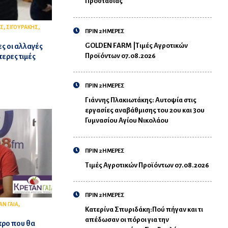
Προστασίας
,
,
Σ
ΣΙΓΟΥΡΑΚΗΣ
ΠΡΙΝ 2 ΗΜΕΡΕΣ
GOLDEN FARM |Τιμές Αγροτικών
ς οι αλλαγές
Προϊόντων 07.08.2026
τερες τιμές
ΠΡΙΝ 2 ΗΜΕΡΕΣ
Γιάννης Πλακιωτάκης: Αυτοψία στις
εργασίες αναβάθμισης του 2ου και 3ου
Γυμνασίου Αγίου Νικολάου
ΠΡΙΝ 2 ΗΜΕΡΕΣ
Τιμές Αγροτικών Προϊόντων 07.08.2026
ΠΡΙΝ 2 ΗΜΕΡΕΣ
,
ΑΝ ΓΑΙΑ
Κατερίνα Σπυριδάκη:Πού πήγαν και τι
απέδωσαν οι πόροι για την
τρο που θα