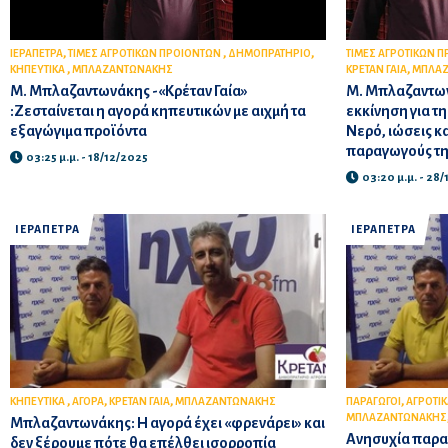
,
,
,
ΙΕΡΑΠΕΤΡΑ
ΤΙΜΕΣ ΑΓΡΟΤΙΚΩΝ ΠΡΟΙΟΝΤΩΝ
ΔΗΜΟΠΡΑΤΗΡΙΟ
ΤΙΜΕΣ ΑΓΡΟΤΙΚΩΝ 
,
,
ΚΗΠΕΥΤΙΚΑ
ΜΠΛΑΖΑΝΤΩΝΑΚΗΣ
ΚΡΕΤΑΝ ΓΑΙΑ
ΜΠΛΑΖ
Μ. Μπλαζαντωνάκης -«Κρέταν Γαία»
Μ. Μπλαζαντων
:Ζεσταίνεται η αγορά κηπευτικών με αιχμή τα
εκκίνηση για τη
εξαγώγιμα προϊόντα
Νερό, ιώσεις κα
παραγωγούς τη
03:25 μ.μ. - 18/12/2025
03:20 μ.μ. - 28/
ΙΕΡΑΠΕΤΡΑ
ΙΕΡΑΠΕΤΡΑ
,
,
,
,
ΚΗΠΕΥΤΙΚΑ
ΑΓΟΡΑ
ΚΡΕΤΑΝ ΓΑΙΑ
ΜΠΛΑΖΑΝΤΩΝΑΚΗΣ
ΠΑΡΑΓΩΓΟΙ
ΑΓΡΟΤΙΚ
ΜΠΛΑΖΑΝΤΩΝΑΚΗΣ
Μπλαζαντωνάκης: Η αγορά έχει «φρενάρει» και
Ανησυχία παραγ
δεν ξέρουμε πότε θα επέλθει ισορροπία