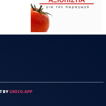
T BY
GRECO.APP