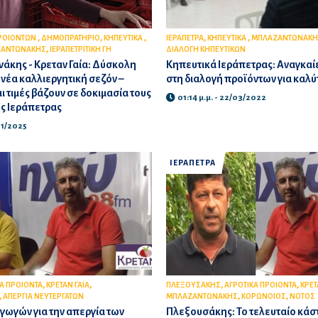
,
,
,
,
,
ΠΡΟΙΟΝΤΩΝ
ΔΗΜΟΠΡΑΤΗΡΙΟ
ΚΗΠΕΥΤΙΚΑ
ΙΕΡΑΠΕΤΡΑ
ΚΗΠΕΥΤΙΚΑ
ΜΠΛΑΖΑΝΤΩΝΑΚΗ
,
ΑΝΤΩΝΑΚΗΣ
ΙΕΡΑΠΕΤΡΙΤΙΚΗ ΓΗ
ΔΙΑΛΟΓΗ ΚΗΠΕΥΤΙΚΩΝ
άκης - Κρεταν Γαία: Δύσκολη
Κηπευτικά Ιεράπετρας: Αναγκαίε
 νέα καλλιεργητική σεζόν –
στη διαλογή προϊόντων για καλύ
ι τιμές βάζουν σε δοκιμασία τους
01:14 μ.μ. - 22/03/2022
ς Ιεράπετρας
11/2025
ΙΕΡΑΠΕΤΡΑ
,
,
,
,
Α ΠΡΟΙΟΝΤΑ
ΚΡΕΤΑΝ ΓΑΙΑ
ΠΛΕΞΟΥΣΑΚΗΣ
ΑΓΡΟΤΙΚΑ ΠΡΟΙΟΝΤΑ
ΚΡΕΤ
,
,
,
ΑΠΕΡΓΙΑ ΝΕΥΤΕΡΓΑΤΩΝ
ΜΠΛΑΖΑΝΤΩΝΑΚΗΣ
ΚΟΡΩΝΟΙΟΣ
ΝΟΤΟΣ
ωγών για την απεργία των
Πλεξουσάκης: Το τελευταίο κάσ