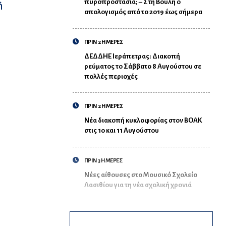
πυροπροστασία; – Στη Βουλή ο
ή
απολογισμός από το 2019 έως σήμερα
ΠΡΙΝ 2 ΗΜΕΡΕΣ
ΔΕΔΔΗΕ Ιεράπετρας: Διακοπή
ρεύματος το Σάββατο 8 Αυγούστου σε
πολλές περιοχές
ΠΡΙΝ 2 ΗΜΕΡΕΣ
Νέα διακοπή κυκλοφορίας στον ΒΟΑΚ
στις 10 και 11 Αυγούστου
ΠΡΙΝ 3 ΗΜΕΡΕΣ
Νέες αίθουσες στο Μουσικό Σχολείο
Λασιθίου για τη νέα σχολική χρονιά