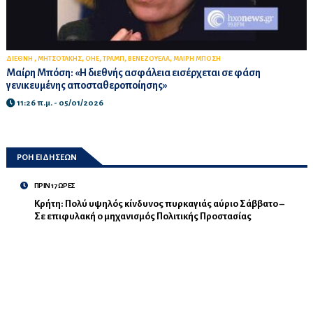
,
,
,
,
,
ΔΙΕΘΝΗ
ΜΗΤΣΟΤΑΚΗΣ
ΟΗΕ
ΤΡΑΜΠ
ΒΕΝΕΖΟΥΕΛΑ
ΜΑΙΡΗ ΜΠΟΣΗ
Μαίρη Μπόση: «Η διεθνής ασφάλεια εισέρχεται σε φάση
γενικευμένης αποσταθεροποίησης»
11:26 π.μ. - 05/01/2026
ΡΟΗ ΕΙΔΗΣΕΩΝ
ΠΡΙΝ 17 ΩΡΕΣ
Κρήτη: Πολύ υψηλός κίνδυνος πυρκαγιάς αύριο Σάββατο –
Σε επιφυλακή ο μηχανισμός Πολιτικής Προστασίας