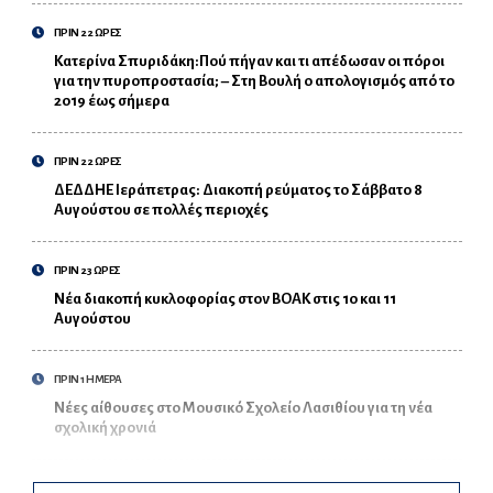
ΠΡΙΝ 22 ΩΡΕΣ
Κατερίνα Σπυριδάκη:Πού πήγαν και τι απέδωσαν οι πόροι
για την πυροπροστασία; – Στη Βουλή ο απολογισμός από το
2019 έως σήμερα
ΠΡΙΝ 22 ΩΡΕΣ
ΔΕΔΔΗΕ Ιεράπετρας: Διακοπή ρεύματος το Σάββατο 8
Αυγούστου σε πολλές περιοχές
ΠΡΙΝ 23 ΩΡΕΣ
Νέα διακοπή κυκλοφορίας στον ΒΟΑΚ στις 10 και 11
Αυγούστου
ΠΡΙΝ 1 ΗΜΕΡΑ
Νέες αίθουσες στο Μουσικό Σχολείο Λασιθίου για τη νέα
σχολική χρονιά