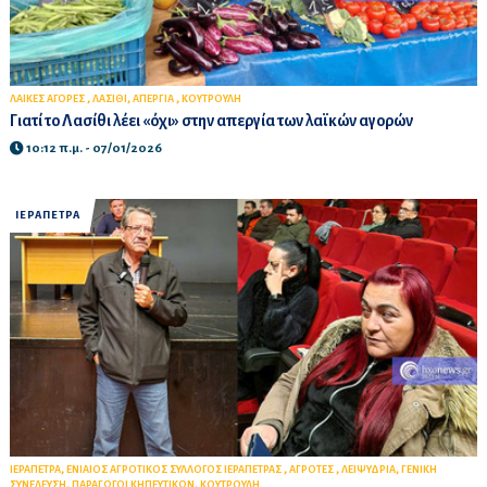
,
,
,
ΛΑΙΚΕΣ ΑΓΟΡΕΣ
ΛΑΣΙΘΙ
ΑΠΕΡΓΙΑ
ΚΟΥΤΡΟΥΛΗ
Γιατί το Λασίθι λέει «όχι» στην απεργία των λαϊκών αγορών
10:12 π.μ. - 07/01/2026
ΙΕΡΑΠΕΤΡΑ
,
,
,
,
ΙΕΡΑΠΕΤΡΑ
ΕΝΙΑΙΟΣ ΑΓΡΟΤΙΚΟΣ ΣΥΛΛΟΓΟΣ ΙΕΡΑΠΕΤΡΑΣ
ΑΓΡΟΤΕΣ
ΛΕΙΨΥΔΡΙΑ
ΓΕΝΙΚΗ
,
,
ΣΥΝΕΛΕΥΣΗ
ΠΑΡΑΓΩΓΟΙ ΚΗΠΕΥΤΙΚΩΝ
ΚΟΥΤΡΟΥΛΗ