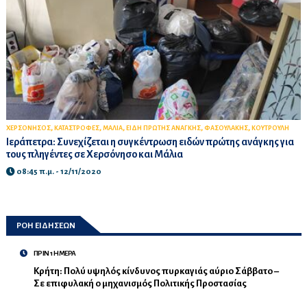
,
,
,
,
,
ΧΕΡΣΟΝΗΣΟΣ
ΚΑΤΑΣΤΡΟΦΕΣ
ΜΑΛΙΑ
ΕΙΔΗ ΠΡΩΤΗΣ ΑΝΑΓΚΗΣ
ΦΑΣΟΥΛΑΚΗΣ
ΚΟΥΤΡΟΥΛΗ
Ιεράπετρα: Συνεχίζεται η συγκέντρωση ειδών πρώτης ανάγκης για
τους πληγέντες σε Χερσόνησο και Μάλια
08:45 π.μ. - 12/11/2020
ΡΟΗ ΕΙΔΗΣΕΩΝ
ΠΡΙΝ 1 ΗΜΕΡΑ
Κρήτη: Πολύ υψηλός κίνδυνος πυρκαγιάς αύριο Σάββατο –
Σε επιφυλακή ο μηχανισμός Πολιτικής Προστασίας