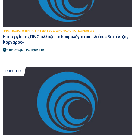
,
,
,
,
,
ΠΝΟ
ΠΛΟΙΟ
ΑΠΕΡΓΙΑ
ΒΙΝΤΣΕΝΤΖΟΣ
ΔΡΟΜΟΛΟΓΙΟ
ΚΟΡΝΑΡΟΣ
Η απεργία της ΠΝΟ αλλάζει το δρομολόγιο του πλοίου «Βιτσέντζος
Κορνάρος»
10:19 π.μ. - 19/09/2016
ΕΝΟΤΗΤΕΣ