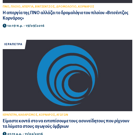
,
,
,
,
,
ΠΝΟ
ΠΛΟΙΟ
ΑΠΕΡΓΙΑ
ΒΙΝΤΣΕΝΤΖΟΣ
ΔΡΟΜΟΛΟΓΙΟ
ΚΟΡΝΑΡΟΣ
Η απεργία της ΠΝΟ αλλάζει το δρομολόγιο του πλοίου «Βιτσέντζος
Κορνάρος»
10:19 π.μ. - 19/09/2016
ΙΕΡΑΠΕΤΡΑ
,
,
,
ΙΕΡΑΠΕΤΡΑ
ΚΑΘΑΡΙΣΜΟΣ
ΚΟΡΝΑΡΟΣ
ΑΓΩΓΩΝ
Είμαστε κοντά στο να εντοπίσουμε τους ασυνείδητους που ρίχνουν
τα λύματα στους αγωγούς όμβριων
01:15 μ.μ. - 11/02/2016