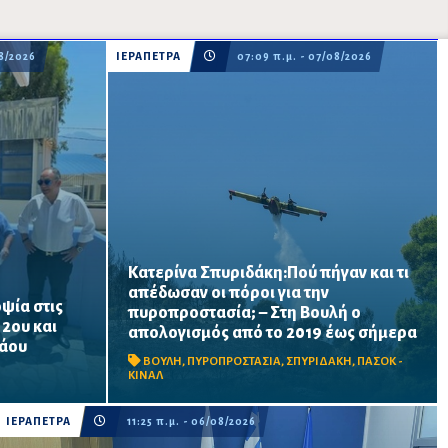
08/2026
ΙΕΡΑΠΕΤΡΑ
07:09 π.μ. - 07/08/2026
Κατερίνα Σπυριδάκη:Πού πήγαν και τι
απέδωσαν οι πόροι για την
ψία στις
πυροπροστασία; – Στη Βουλή ο
ατος
Το ΠΑΣΟΚ ζητά πλήρη απολογισμό των
 2ου και
απολογισμός από το 2019 έως σήμερα
ται να
χρηματοδοτήσεων από το 2019, στοιχεία
λάου
α σχολική
για τα προγράμματα «ΑΙΓΙΣ» και AntiNero,
ΒΟΥΛΗ
,
ΠΥΡΟΠΡΟΣΤΑΣΙΑ
,
ΣΠΥΡΙΔΑΚΗ
,
ΠΑΣΟΚ -
νίσεις
καθώς και απαντήσεις για προσωπικό,
ΚΙΝΑΛ
οχήματα, ε...
ΙΕΡΑΠΕΤΡΑ
11:25 π.μ. - 06/08/2026