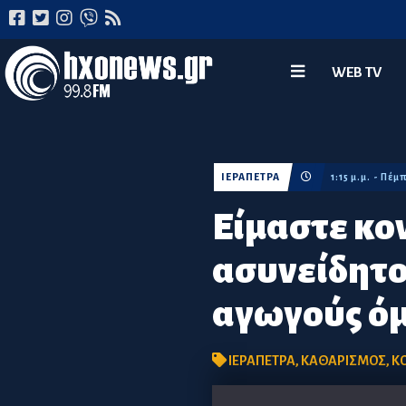
WEB TV
ΙΕΡΑΠΕΤΡΑ
1:15 μ.μ. - Π
Είμαστε κο
ασυνείδητο
αγωγούς ό
ΙΕΡΑΠΕΤΡΑ
,
ΚΑΘΑΡΙΣΜΟΣ
,
Κ