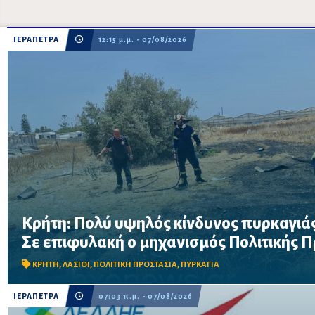
ΙΕΡΑΠΕΤΡΑ
12:15 μ.μ. - 07/08/2026
Κρήτη: Πολύ υψηλός κίνδυνος πυρκαγιάς
Σε επιφυλακή ο μηχανισμός Πολιτικής Προστασίας λόγω πολύ 
Σε επιφυλακή ο μηχανισμός Πολιτικής 
στην Κρήτη το Σάββατο 8 Αυγούστου – Απαγορεύονται η χρήση 
δασικές περιοχές, μεταξύ των οποίω...
ΚΡΗΤΗ
,
ΛΑΣΙΘΙ
,
ΠΟΛΙΤΙΚΗ ΠΡΟΣΤΑΣΙΑ
,
ΠΥΡΚΑΓΙΑ
ΙΕΡΑΠΕΤΡΑ
07:03 π.μ. - 07/08/2026