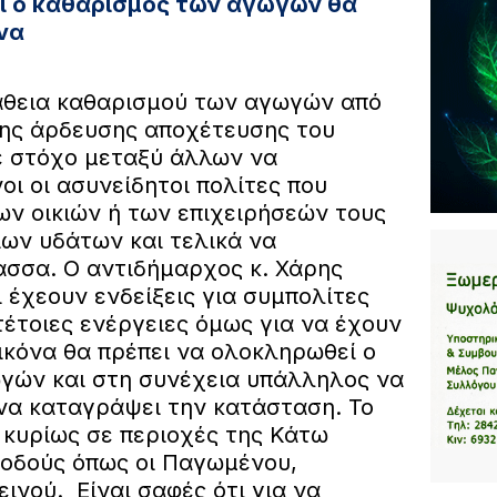
 ο καθαρισμός των αγωγών θα
να
άθεια καθαρισμού των αγωγών από
ης άρδευσης αποχέτευσης του
ε στόχο μεταξύ άλλων να
οι οι ασυνείδητοι πολίτες που
ων οικιών ή των επιχειρήσεών τους
ων υδάτων και τελικά να
σσα. Ο αντιδήμαρχος κ. Χάρης
 έχεουν ενδείξεις για συμπολίτες
έτοιες ενέργειες όμως για να έχουν
ικόνα θα πρέπει να ολοκληρωθεί ο
γών και στη συνέχεια υπάλληλος να
 να καταγράψει την κατάσταση. Το
 κυρίως σε περιοχές της Κάτω
 οδούς όπως οι Παγωμένου,
νού. Είναι σαφές ότι για να