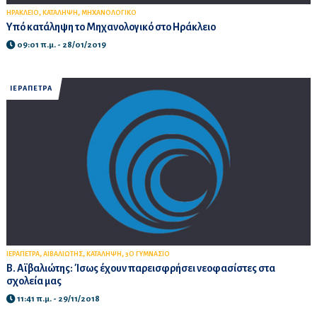
,
,
ΗΡΑΚΛΕΙΟ
ΚΑΤΑΛΗΨΗ
ΜΗΧΑΝΟΛΟΓΙΚΟ
Υπό κατάληψη το Μηχανολογικό στο Ηράκλειο
09:01 π.μ. - 28/01/2019
ΙΕΡΑΠΕΤΡΑ
,
,
,
ΙΕΡΑΠΕΤΡΑ
ΑΙΒΑΛΙΩΤΗΣ
ΚΑΤΑΛΗΨΗ
3Ο ΓΥΜΝΑΣΙΟ
Β. Αϊβαλιώτης: Ίσως έχουν παρεισφρήσει νεοφασίστες στα
σχολεία μας
11:41 π.μ. - 29/11/2018