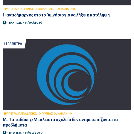
,
,
,
ΙΕΡΑΠΕΤΡΑ
1Ο ΓΥΜΝΑΣΙΟ
ΚΑΤΑΛΗΨΗ
ΡΟΥΜΕΛΙΩΤΑΚΗ
Η αντιδήμαρχος στο 1ο Γυμνάσιο για να λήξει η κατάληψη
11:55 π.μ. - 11/05/2019
ΙΕΡΑΠΕΤΡΑ
,
,
,
ΙΕΡΑΠΕΤΡΑ
ΠΑΠΑΔΑΚΗΣ
1Ο ΓΥΜΝΑΣΙΟ
ΚΑΤΑΛΗΨΗ
Μ. Παπαδάκης: Με κλειστά σχολεία δεν αντιμετωπίζονται τα
προβλήματα
11:10 π.μ. - 11/05/2019