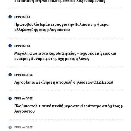
κατάσταση στη Μακρυλιά με 220 φιλοξενούμενους
ΠΡΙΝ 5 ΩΡΕΣ
Πρωτοβουλία Ιεράπετρας για την Παλαιστίνη: Ημέρα
αλληλεγγύης στις 9 Αυγούστου
ΠΡΙΝ 5 ΩΡΕΣ
Μεγάλη φωτιά στο Καρύδι Σητείας – Ισχυρές επίγειες και
εναέριες δυνάμεις στη μάχη με τις φλόγες
ΠΡΙΝ 20 ΩΡΕΣ
Agroplano: Ξεκίνησε η υποβολή δηλώσεων ΟΣΔΕ 2026
ΠΡΙΝ 20 ΩΡΕΣ
Πλούσιο πολιτιστικό πενθήμερο στην Ιεράπετρα από 5 έως 9
Αυγούστου
ΠΡΙΝ 20 ΩΡΕΣ