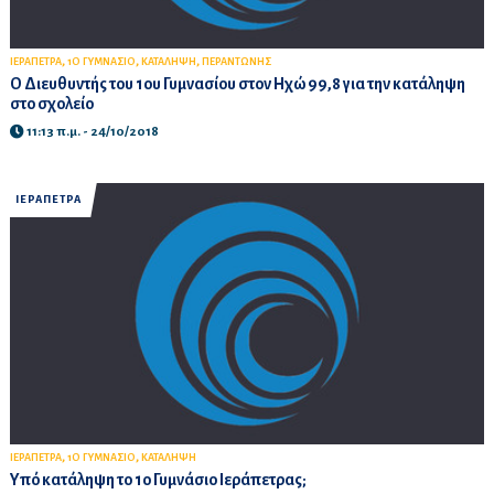
,
,
,
ΙΕΡΑΠΕΤΡΑ
1Ο ΓΥΜΝΑΣΙΟ
ΚΑΤΑΛΗΨΗ
ΠΕΡΑΝΤΩΝΗΣ
Ο Διευθυντής του 1ου Γυμνασίου στον Ηχώ 99,8 για την κατάληψη
στο σχολείο
11:13 π.μ. - 24/10/2018
ΙΕΡΑΠΕΤΡΑ
,
,
ΙΕΡΑΠΕΤΡΑ
1Ο ΓΥΜΝΑΣΙΟ
ΚΑΤΑΛΗΨΗ
Υπό κατάληψη το 1ο Γυμνάσιο Ιεράπετρας;