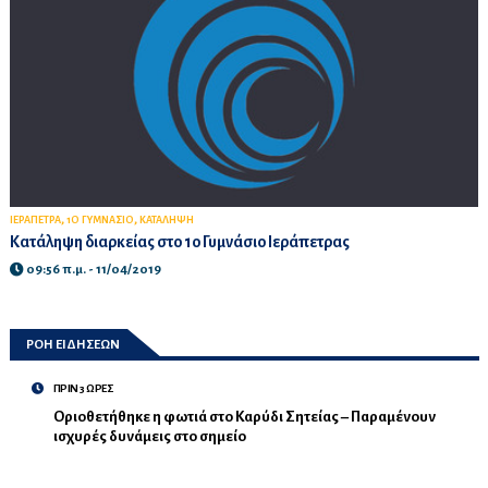
,
,
ΙΕΡΑΠΕΤΡΑ
1Ο ΓΥΜΝΑΣΙΟ
ΚΑΤΑΛΗΨΗ
Κατάληψη διαρκείας στο 1ο Γυμνάσιο Ιεράπετρας
09:56 π.μ. - 11/04/2019
ΡΟΗ ΕΙΔΗΣΕΩΝ
ΠΡΙΝ 3 ΩΡΕΣ
Οριοθετήθηκε η φωτιά στο Καρύδι Σητείας – Παραμένουν
ισχυρές δυνάμεις στο σημείο