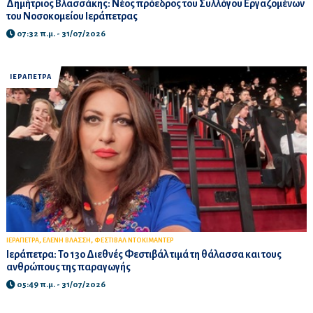
Δημήτριος Βλασσάκης: Νέος πρόεδρος του Συλλόγου Εργαζομένων
του Νοσοκομείου Ιεράπετρας
07:32 π.μ. - 31/07/2026
ΙΕΡΑΠΕΤΡΑ
,
,
ΙΕΡΑΠΕΤΡΑ
ΕΛΕΝΗ ΒΛΑΣΣΗ
ΦΕΣΤΙΒΑΛ ΝΤΟΚΙΜΑΝΤΕΡ
Ιεράπετρα: Το 13ο Διεθνές Φεστιβάλ τιμά τη θάλασσα και τους
ανθρώπους της παραγωγής
05:49 π.μ. - 31/07/2026