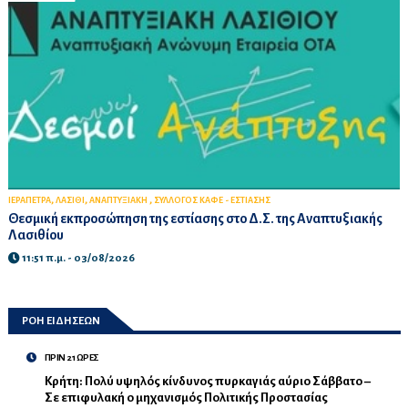
,
,
,
ΙΕΡΑΠΕΤΡΑ
ΛΑΣΙΘΙ
ΑΝΑΠΤΥΞΙΑΚΗ
ΣΥΛΛΟΓΟΣ ΚΑΦΕ - ΕΣΤΙΑΣΗΣ
Θεσμική εκπροσώπηση της εστίασης στο Δ.Σ. της Αναπτυξιακής
Λασιθίου
11:51 π.μ. - 03/08/2026
ΡΟΗ ΕΙΔΗΣΕΩΝ
ΠΡΙΝ 21 ΩΡΕΣ
Κρήτη: Πολύ υψηλός κίνδυνος πυρκαγιάς αύριο Σάββατο –
Σε επιφυλακή ο μηχανισμός Πολιτικής Προστασίας