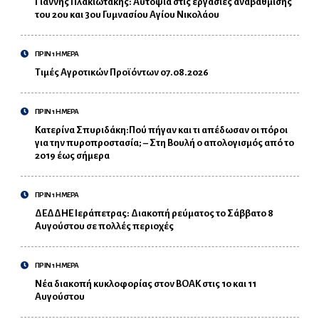
Γιάννης Πλακιωτάκης: Αυτοψία στις εργασίες αναβάθμισης
του 2ου και 3ου Γυμνασίου Αγίου Νικολάου
ΠΡΙΝ 1 ΗΜΕΡΑ
Τιμές Αγροτικών Προϊόντων 07.08.2026
ΠΡΙΝ 1 ΗΜΕΡΑ
Κατερίνα Σπυριδάκη:Πού πήγαν και τι απέδωσαν οι πόροι
για την πυροπροστασία; – Στη Βουλή ο απολογισμός από το
2019 έως σήμερα
ΠΡΙΝ 1 ΗΜΕΡΑ
ΔΕΔΔΗΕ Ιεράπετρας: Διακοπή ρεύματος το Σάββατο 8
Αυγούστου σε πολλές περιοχές
ΠΡΙΝ 1 ΗΜΕΡΑ
Νέα διακοπή κυκλοφορίας στον ΒΟΑΚ στις 10 και 11
Αυγούστου