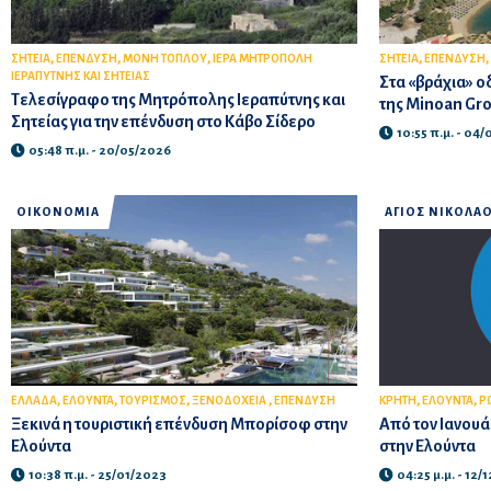
,
,
,
,
,
ΣΗΤΕΙΑ
ΕΠΕΝΔΥΣΗ
ΜΟΝΗ ΤΟΠΛΟΥ
ΙΕΡΑ ΜΗΤΡΟΠΟΛΗ
ΣΗΤΕΙΑ
ΕΠΕΝΔΥΣΗ
ΙΕΡΑΠΥΤΝΗΣ ΚΑΙ ΣΗΤΕΙΑΣ
Στα «βράχια» ο
Τελεσίγραφο της Μητρόπολης Ιεραπύτνης και
της Minoan Gro
Σητείας για την επένδυση στο Κάβο Σίδερο
10:55 π.μ. - 04
05:48 π.μ. - 20/05/2026
ΟΙΚΟΝΟΜΙΑ
ΑΓΙΟΣ ΝΙΚΟΛΑ
,
,
,
,
,
,
ΕΛΛΑΔΑ
ΕΛΟΥΝΤΑ
ΤΟΥΡΙΣΜΟΣ
ΞΕΝΟΔΟΧΕΙΑ
ΕΠΕΝΔΥΣΗ
ΚΡΗΤΗ
ΕΛΟΥΝΤΑ
Ρ
Ξεκινά η τουριστική επένδυση Μπορίσοφ στην
Από τον Ιανουά
Ελούντα
στην Ελούντα
10:38 π.μ. - 25/01/2023
04:25 μ.μ. - 12/