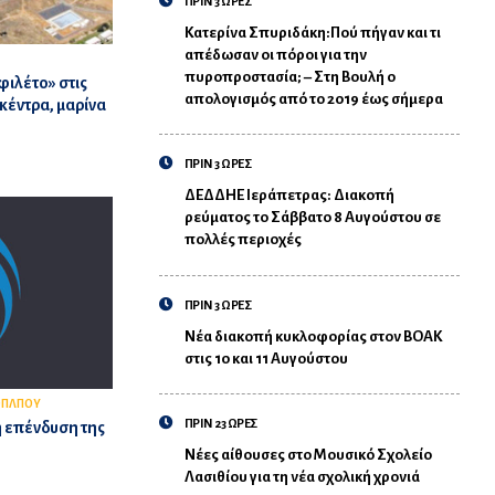
ΠΡΙΝ 3 ΩΡΕΣ
Κατερίνα Σπυριδάκη:Πού πήγαν και τι
απέδωσαν οι πόροι για την
πυροπροστασία; – Στη Βουλή ο
φιλέτο» στις
απολογισμός από το 2019 έως σήμερα
κέντρα, μαρίνα
ΠΡΙΝ 3 ΩΡΕΣ
ΔΕΔΔΗΕ Ιεράπετρας: Διακοπή
ρεύματος το Σάββατο 8 Αυγούστου σε
πολλές περιοχές
ΠΡΙΝ 3 ΩΡΕΣ
Νέα διακοπή κυκλοφορίας στον ΒΟΑΚ
στις 10 και 11 Αυγούστου
ΟΠΛΠΟΥ
ΠΡΙΝ 23 ΩΡΕΣ
ή επένδυση της
Νέες αίθουσες στο Μουσικό Σχολείο
Λασιθίου για τη νέα σχολική χρονιά