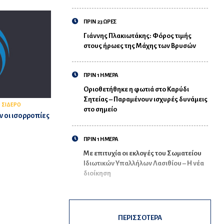
ΠΡΙΝ 23 ΩΡΕΣ
Γιάννης Πλακιωτάκης: Φόρος τιμής
στους ήρωες της Μάχης των Βρυσών
ΠΡΙΝ 1 ΗΜΕΡΑ
Οριοθετήθηκε η φωτιά στο Καρύδι
Σητείας – Παραμένουν ισχυρές δυνάμεις
 ΣΙΔΕΡΟ
στο σημείο
 οι ισορροπίες
ΠΡΙΝ 1 ΗΜΕΡΑ
Με επιτυχία οι εκλογές του Σωματείου
Ιδιωτικών Υπαλλήλων Λασιθίου – Η νέα
διοίκηση
ΠΕΡΙΣΣΟΤΕΡΑ