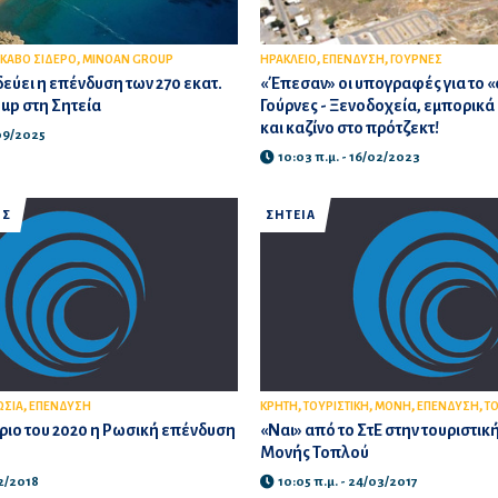
,
,
,
ΚΑΒΟ ΣΙΔΕΡΟ
MINOAN GROUP
ΗΡΑΚΛΕΙΟ
ΕΠΕΝΔΥΣΗ
ΓΟΥΡΝΕΣ
δεύει η επένδυση των 270 εκατ.
«Έπεσαν» οι υπογραφές για το «
up στη Σητεία
Γούρνες - Ξενοδοχεία, εμπορικά 
και καζίνο στο πρότζεκτ!
/09/2025
10:03 π.μ. - 16/02/2023
ΟΣ
ΣΗΤΕΙΑ
,
,
,
,
,
ΩΣΙΑ
ΕΠΕΝΔΥΣΗ
ΚΡΗΤΗ
ΤΟΥΡΙΣΤΙΚΗ
ΜΟΝΗ
ΕΠΕΝΔΥΣΗ
Τ
ριο του 2020 η Ρωσική επένδυση
«Ναι» από το ΣτΕ στην τουριστικ
Μονής Τοπλού
12/2018
10:05 π.μ. - 24/03/2017