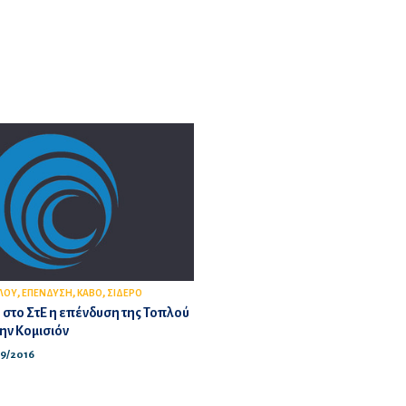
,
,
,
ΛΟΥ
ΕΠΕΝΔΥΣΗ
ΚΑΒΟ
ΣΙΔΕΡΟ
στο ΣτΕ η επένδυση της Τοπλού
την Κομισιόν
09/2016