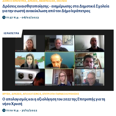
,
,
,
ΔΗΜΟΣ ΙΕΡΑΠΕΤΡΑΣ
ΔΡΑΣΕΙΣ
ΑΝΑΚΥΚΛΩΣΗ
ΣΧΟΛΕΙΑ
Δράσεις ευαισθητοποίησης - ενημέρωσης στα Δημοτικά Σχολεία
για την σωστή ανακύκλωση από τον Δήμο Ιεράπετρας
11:37 π.μ. - 06/02/2023
ΙΕΡΑΠΕΤΡΑ
,
,
,
ΧΡΥΣΗ
ΔΡΑΣΕΙΣ
ΑΠΟΛΟΓΙΣΜΟΣ
ΕΠΙΤΡΟΠΗ ΠΑΡΑΚΟΛΟΥΘΗΣΗΣ
O απολογισμός και η αξιολόγηση του 2022 της Επιτροπής για τη
νήσο Χρυσή
11:10 π.μ. - 31/12/2022