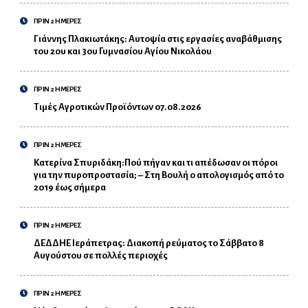
ΠΡΙΝ 2 ΗΜΕΡΕΣ
Γιάννης Πλακιωτάκης: Αυτοψία στις εργασίες αναβάθμισης
του 2ου και 3ου Γυμνασίου Αγίου Νικολάου
ΠΡΙΝ 2 ΗΜΕΡΕΣ
Τιμές Αγροτικών Προϊόντων 07.08.2026
ΠΡΙΝ 2 ΗΜΕΡΕΣ
Κατερίνα Σπυριδάκη:Πού πήγαν και τι απέδωσαν οι πόροι
για την πυροπροστασία; – Στη Βουλή ο απολογισμός από το
2019 έως σήμερα
ΠΡΙΝ 2 ΗΜΕΡΕΣ
ΔΕΔΔΗΕ Ιεράπετρας: Διακοπή ρεύματος το Σάββατο 8
Αυγούστου σε πολλές περιοχές
ΠΡΙΝ 2 ΗΜΕΡΕΣ