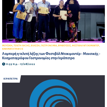
,
,
,
,
,
,
ΜΟΥΣΙΚΗ
ΤΕΛΕΤΗ ΛΗΞΗΣ
ΒΛΑΣΣΗ
ΓΑΣΤΡΟΝΟΜΙΑ
ΒΡΑΒΕΥΣΕΙΣ
ΦΕΣΤΙΒΑΛ ΝΤΟΚΙΜΑΝΤΕΡ
ΚΙΝΗΜΑΤΟΓΡΑΦΟΣ
Λαμπερή η τελετή λήξης των Φεστιβάλ Ντοκιμαντέρ - Μουσικής -
Κινηματογράφου Γαστρονομίας στην Ιεράπετρα
11:33 π.μ. - 17/08/2022
ΙΕΡΑΠΕΤΡΑ