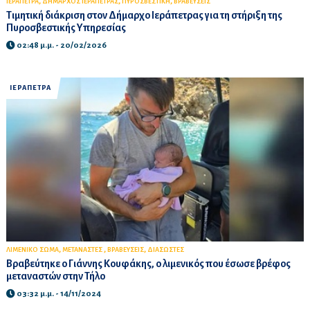
,
,
,
ΙΕΡΑΠΕΤΡΑ
ΔΗΜΑΡΧΟΣ ΙΕΡΑΠΕΤΡΑΣ
ΠΥΡΟΣΒΕΣΤΙΚΗ
ΒΡΑΒΕΥΣΕΙΣ
Τιμητική διάκριση στον Δήμαρχο Ιεράπετρας για τη στήριξη της
Πυροσβεστικής Υπηρεσίας
02:48 μ.μ. - 20/02/2026
ΙΕΡΑΠΕΤΡΑ
,
,
,
ΛΙΜΕΝΙΚΟ ΣΩΜΑ
ΜΕΤΑΝΑΣΤΕΣ
ΒΡΑΒΕΥΣΕΙΣ
ΔΙΑΣΩΣΤΕΣ
Βραβεύτηκε ο Γιάννης Κουφάκης, ο λιμενικός που έσωσε βρέφος
μεταναστών στην Τήλο
03:32 μ.μ. - 14/11/2024