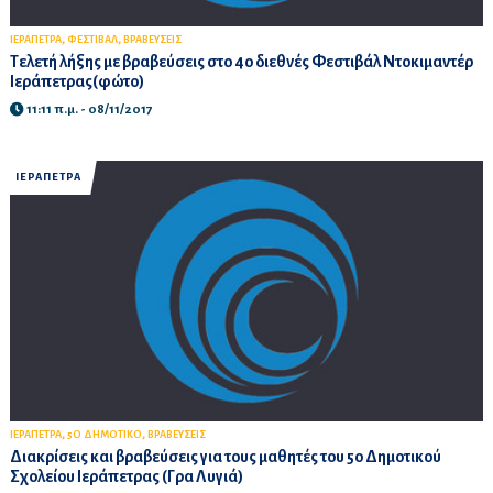
,
,
ΙΕΡΑΠΕΤΡΑ
ΦΕΣΤΙΒΑΛ
ΒΡΑΒΕΥΣΕΙΣ
Τελετή λήξης με βραβεύσεις στο 4ο διεθνές Φεστιβάλ Ντοκιμαντέρ
Ιεράπετρας(φώτο)
11:11 π.μ. - 08/11/2017
ΙΕΡΑΠΕΤΡΑ
,
,
ΙΕΡΑΠΕΤΡΑ
5Ο ΔΗΜΟΤΙΚΟ
ΒΡΑΒΕΥΣΕΙΣ
Διακρίσεις και βραβεύσεις για τους μαθητές του 5ο Δημοτικού
Σχολείου Ιεράπετρας (Γρα Λυγιά)