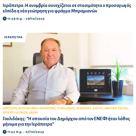
Ιεράπετρα :Η ανομβρία συνεχίζεται σε στασιμότητα ο προσαγωγός
ελπίδα η νέα γεώτρηση για φράγμα Μπραμιανών
11:24 π.μ. - 29/10/2025
ΙΕΡΑΠΕΤΡΑ
,
,
,
,
,
ΙΕΡΑΠΕΤΡΑ
ΝΟΣΟΚΟΜΕΙΟ ΙΕΡΑΠΕΤΡΑΣ
ΓΟΥΛΙΔΑΚΗΣ
ΑΡΔΕΥΤΙΚΟ ΔΙΚΤΥΟ
ΑΝΩΤΑΤΗ ΣΧΟΛΗ
,
ΕΡΓΑ ΥΠΟΔΟΜΩΝ
ΕΝΕΦΙ
Γουλιδάκης: “Η απουσία του Δημάρχου από τον ΕΝΕΦΙ ήταν λάθος
μήνυμα για την Ιεράπετρα”
11:52 π.μ. - 27/10/2025