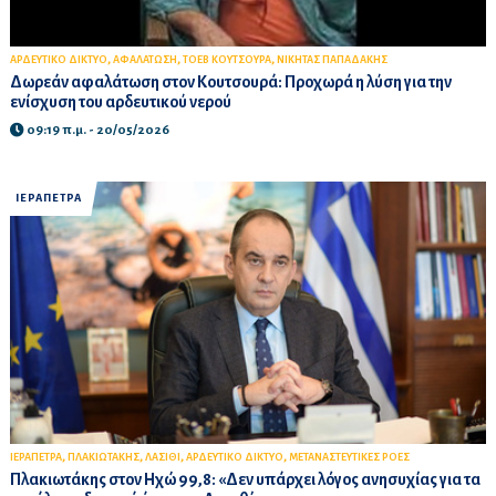
,
,
,
ΑΡΔΕΥΤΙΚΟ ΔΙΚΤΥΟ
ΑΦΑΛΑΤΩΣΗ
ΤΟΕΒ ΚΟΥΤΣΟΥΡΑ
ΝΙΚΗΤΑΣ ΠΑΠΑΔΑΚΗΣ
Δωρεάν αφαλάτωση στον Κουτσουρά: Προχωρά η λύση για την
ενίσχυση του αρδευτικού νερού
09:19 π.μ. - 20/05/2026
ΙΕΡΑΠΕΤΡΑ
,
,
,
,
ΙΕΡΑΠΕΤΡΑ
ΠΛΑΚΙΩΤΑΚΗΣ
ΛΑΣΙΘΙ
ΑΡΔΕΥΤΙΚΟ ΔΙΚΤΥΟ
ΜΕΤΑΝΑΣΤΕΥΤΙΚΕΣ ΡΟΕΣ
Πλακιωτάκης στον Ηχώ 99,8: «Δεν υπάρχει λόγος ανησυχίας για τα