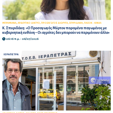
,
,
,
,
ΜΠΡΑΜΙΑΝΑ
ΑΡΔΕΥΤΙΚΟ ΔΙΚΤΥΟ
ΠΡΟΣΑΓΩΓΟΣ ΔΙΩΡΥΓΑ
ΣΠΥΡΙΔΑΚΗ
ΠΑΣΟΚ - ΚΙΝΑΛ
Κ. Σπυριδάκη: «Ο Προσαγωγός Μύρτου παραμένει παγωμένος με
κυβερνητική ευθύνη – Οι αγρότες δεν μπορούν να περιμένουν άλλο»
06:16 π.μ. - 06/07/2026
ΙΕΡΑΠΕΤΡΑ