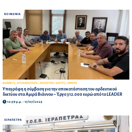
ΚΟΙΝΩΝΙΑ
,
,
,
ΒΙΑΝΝΟΣ
ΑΠΟΚΑΤΑΣΤΑΣΗ
ΑΡΔΕΥΤΙΚΟ ΔΙΚΤΥΟ
ΑΜΙΡΑΣ
Υπεγράφη η σύμβαση για την αποκατάσταση του αρδευτικού
δικτύου στα Αμιρά Βιάννου – Έργο 312.000 ευρώ από το LEADER
12:59 μ.μ. - 17/07/2025
ΙΕΡΑΠΕΤΡΑ