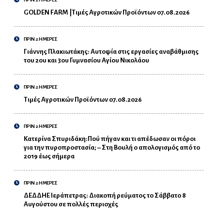
GOLDEN FARM |Τιμές Αγροτικών Προϊόντων 07.08.2026
ΠΡΙΝ 2 ΗΜΕΡΕΣ
Γιάννης Πλακιωτάκης: Αυτοψία στις εργασίες αναβάθμισης
του 2ου και 3ου Γυμνασίου Αγίου Νικολάου
ΠΡΙΝ 2 ΗΜΕΡΕΣ
Τιμές Αγροτικών Προϊόντων 07.08.2026
ΠΡΙΝ 2 ΗΜΕΡΕΣ
Κατερίνα Σπυριδάκη:Πού πήγαν και τι απέδωσαν οι πόροι
για την πυροπροστασία; – Στη Βουλή ο απολογισμός από το
2019 έως σήμερα
ΠΡΙΝ 2 ΗΜΕΡΕΣ
ΔΕΔΔΗΕ Ιεράπετρας: Διακοπή ρεύματος το Σάββατο 8
Αυγούστου σε πολλές περιοχές