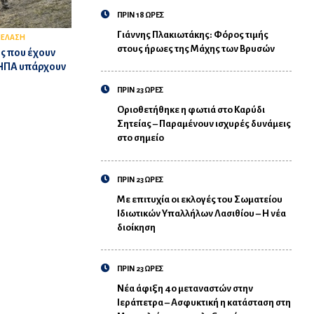
ΠΡΙΝ 18 ΩΡΕΣ
Γιάννης Πλακιωτάκης: Φόρος τιμής
ΠΕΛΑΣΗ
στους ήρωες της Μάχης των Βρυσών
ες που έχουν
 ΗΠΑ υπάρχουν
ΠΡΙΝ 23 ΩΡΕΣ
Οριοθετήθηκε η φωτιά στο Καρύδι
Σητείας – Παραμένουν ισχυρές δυνάμεις
στο σημείο
ΠΡΙΝ 23 ΩΡΕΣ
Με επιτυχία οι εκλογές του Σωματείου
Ιδιωτικών Υπαλλήλων Λασιθίου – Η νέα
διοίκηση
ΠΡΙΝ 23 ΩΡΕΣ
Νέα άφιξη 40 μεταναστών στην
Ιεράπετρα – Ασφυκτική η κατάσταση στη