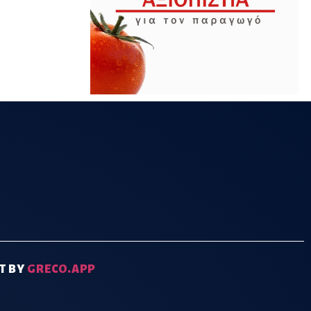
T BY
GRECO.APP