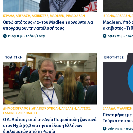
,
,
,
,
,
,
ΙΣΡΑΗΛ
ΑΠΕΛΑΣΗ
ΑΚΤΙΒΙΣΤΕΣ
MADLEEN
ΡΙΜΑ ΧΑΣΑΝ
ΙΣΡΑΗΛ
ΑΠΕΛΑΣΗ
Οκτώ από τους «12» του Madleen αρνούνται να
Madleen: Υπό α
υπογράψουν την απέλασή τους
ακτιβιστές – Τι 
11:03 π.μ. - 10/06/2025
09:19 π.μ. - 10
ΠΟΛΙΤΙΚΗ
ΕΝΟΤΗΤΕΣ
,
,
,
,
,
ΔΗΜΟΣΙΟΓΡΑΦΟΣ
ΑΓΙΑ ΠΕΤΡΟΥΠΟΛΗ
ΑΠΕΛΑΣΗ
ΛΙΑΤΣΟΣ
ΕΛΛΑΔΑ
ΦΥΛΑΚΙΣΗ
ΕΛΛΗΝΕΣ ΔΙΠΛΩΜΑΤΕΣ
Πέντε μήνες με
Ο Δ. Λιάτσος από την Αγία Πετρούπολη ζωντανά
Τούρκο που συ
στον Ηχώ 99,8 για την απέλαση Ελλήνων
06:59 μ.μ. - 05
διπλωματών από τη Ρωσία