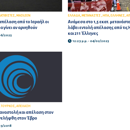
,
,
,
,
,
ΑΚΤΙΒΙΣΤΕΣ
MADLEEN
ΕΛΛΑΔΑ
ΜΕΤΑΝΑΣΤΕΣ
ΗΠΑ
ΕΛΛΗΝΕΣ
Α
πέλαση από το Ισραήλ οι
Ανάμεσα στο 1,5 εκατ. μετανάστ
θα γίνει αν αρνηθούν
λάβει εντολή απέλασης από τις
και 211 Έλληνες
/06/2025
12:23 μ.μ. - 04/02/2025
,
,
ΤΟΥΡΚΟΣ
ΑΠΕΛΑΣΗ
 αναστολή και απέλαση στον
νελήφθη στον Έβρο
/03/2018