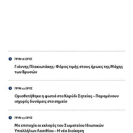
ΠΡΙΝ 18 ΩΡΕΣ
Γιάννης Πλακιωτάκης: Φόρος τιμής στους ήρωες της Μάχης
των Βρυσών
ΠΡΙΝ 23 ΩΡΕΣ
Οριοθετήθηκε η φωτιά στο Καρύδι Σητείας – Παραμένουν
ισχυρές δυνάμεις στο σημείο
ΠΡΙΝ 23 ΩΡΕΣ
Με επιτυχία οι εκλογές του Σωματείου Ιδιωτικών
Υπαλλήλων Λασιθίου – Η νέα διοίκηση