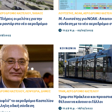
,
,
,
ΑΕΡΟΔΡΟΜΙΟ ΚΑΣΤΕΛΙΟΥ
ΤΑΧΙΑΟΣ
ΛΟΥΤΣΕΤΗΣ
ΝΟΑΚ
ΑΕΡΟΔΡΟΜΙΟ ΚΑΣΤΕΛ
Πλήρεις οι μελέτες για την
Μ. Λουτσέτης για ΝΟΑΚ : Απαιτο
 ραντάρ στο νέο αεροδρόμιο
σύνδεση με το νέο αεροδρόμιο σ
11:53 π.μ. - 05/05/2025
/09/2025
ΚΟΙΝΩΝΙΑ
,
,
,
ΡΟΜΙΟ ΚΑΣΤΕΛΙΟΥ
ΛΕΙΨΥΔΡΙΑ
ΔΗΜΟΣ
ΤΡΑΜ
ΑΕΡΟΔΡΟΜΙΟ ΚΑΣΤΕΛΙΟΥ
Τραμ στο Ηράκλειο και προαστια
Τυφλό” το αεροδρόμιο Καστελίου
θέλουν να κάνουν οι Γάλλοι
λληλη οδική σύνδεση
11:29 π.μ. - 16/12/2022