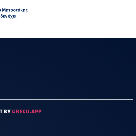
 ο Μητσοτάκης
δεν έχει
T BY
GRECO.APP