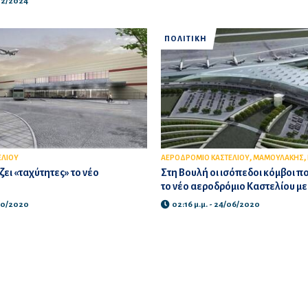
/12/2024
ΠΟΛΙΤΙΚΗ
,
,
ΕΛΙΟΥ
ΑΕΡΟΔΡΟΜΙΟ ΚΑΣΤΕΛΙΟΥ
ΜΑΜΟΥΛΑΚΗΣ
ζει «ταχύτητες» το νέο
Στη Βουλή οι ισόπεδοι κόμβοι π
το νέο αεροδρόμιο Καστελίου μ
/10/2020
02:16 μ.μ. - 24/06/2020