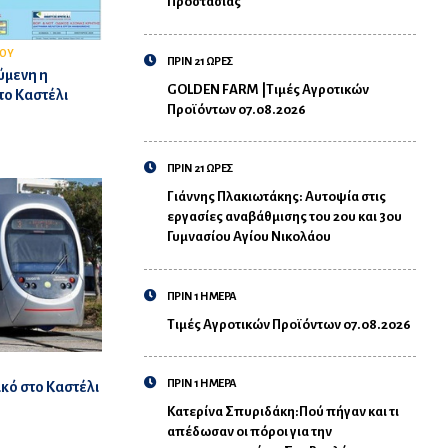
Προστασίας
ΙΟΥ
ΠΡΙΝ 21 ΩΡΕΣ
ύμενη η
GOLDEN FARM |Τιμές Αγροτικών
το Καστέλι
Προϊόντων 07.08.2026
ΠΡΙΝ 21 ΩΡΕΣ
Γιάννης Πλακιωτάκης: Αυτοψία στις
εργασίες αναβάθμισης του 2ου και 3ου
Γυμνασίου Αγίου Νικολάου
ΠΡΙΝ 1 ΗΜΕΡΑ
Τιμές Αγροτικών Προϊόντων 07.08.2026
ΠΡΙΝ 1 ΗΜΕΡΑ
κό στο Καστέλι
Κατερίνα Σπυριδάκη:Πού πήγαν και τι
απέδωσαν οι πόροι για την