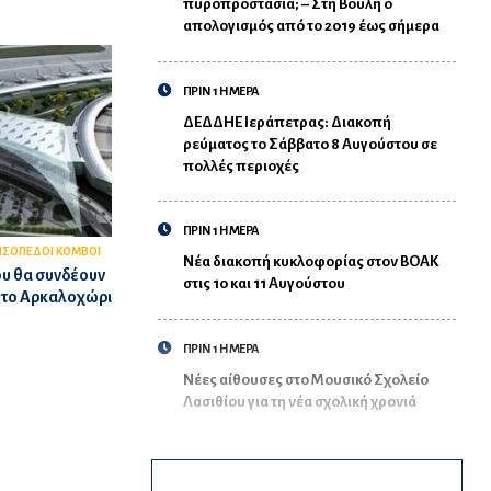
πυροπροστασία; – Στη Βουλή ο
απολογισμός από το 2019 έως σήμερα
ΠΡΙΝ 1 ΗΜΕΡΑ
ΔΕΔΔΗΕ Ιεράπετρας: Διακοπή
ρεύματος το Σάββατο 8 Αυγούστου σε
πολλές περιοχές
ΠΡΙΝ 1 ΗΜΕΡΑ
ΙΣΟΠΕΔΟΙ ΚΟΜΒΟΙ
Νέα διακοπή κυκλοφορίας στον ΒΟΑΚ
ου θα συνδέουν
στις 10 και 11 Αυγούστου
ε το Αρκαλοχώρι
ΠΡΙΝ 1 ΗΜΕΡΑ
Νέες αίθουσες στο Μουσικό Σχολείο
Λασιθίου για τη νέα σχολική χρονιά