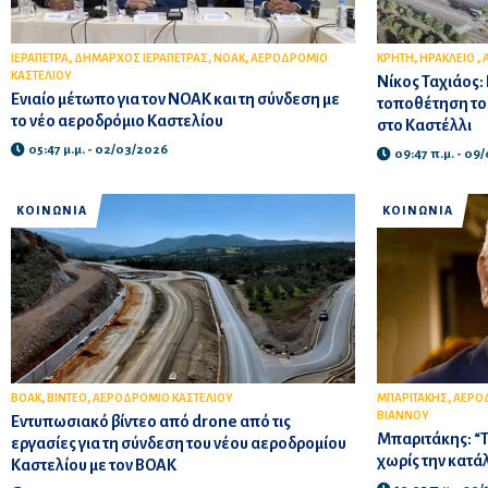
,
,
,
,
,
ΙΕΡΑΠΕΤΡΑ
ΔΗΜΑΡΧΟΣ ΙΕΡΑΠΕΤΡΑΣ
ΝΟΑΚ
ΑΕΡΟΔΡΟΜΙΟ
ΚΡΗΤΗ
ΗΡΑΚΛΕΙΟ
ΚΑΣΤΕΛΙΟΥ
Νίκος Ταχιάος: 
Ενιαίο μέτωπο για τον ΝΟΑΚ και τη σύνδεση με
τοποθέτηση του
το νέο αεροδρόμιο Καστελίου
στο Καστέλλι
05:47 μ.μ. - 02/03/2026
09:47 π.μ. - 09
ΚΟΙΝΩΝΙΑ
ΚΟΙΝΩΝΙΑ
,
,
,
ΒΟΑΚ
ΒΙΝΤΕΟ
ΑΕΡΟΔΡΟΜΙΟ ΚΑΣΤΕΛΙΟΥ
ΜΠΑΡΙΤΑΚΗΣ
ΑΕΡΟΔ
ΒΙΑΝΝΟΥ
Εντυπωσιακό βίντεο από drone από τις
Μπαριτάκης: “
εργασίες για τη σύνδεση του νέου αεροδρομίου
χωρίς την κατά
Καστελίου με τον ΒΟΑΚ