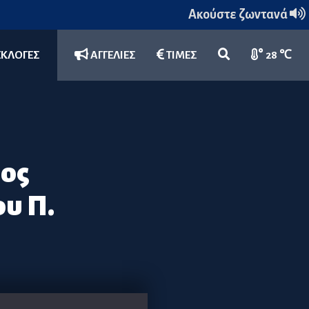
Ακούστε ζωντανά
ΕΚΛΟΓΕΣ
ΑΓΓΕΛΙΕΣ
ΤΙΜΕΣ
28 ℃
ος
ου Π.