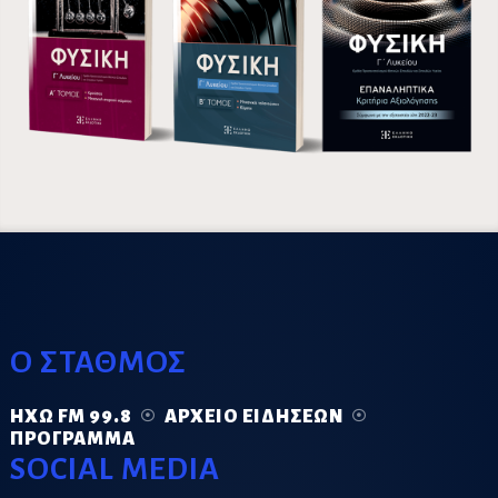
Ο ΣΤΑΘΜΟΣ
ΗΧΏ FM 99.8
ΑΡΧΕΊΟ ΕΙΔΉΣΕΩΝ
ΠΡΌΓΡΑΜΜΑ
SOCIAL MEDIA