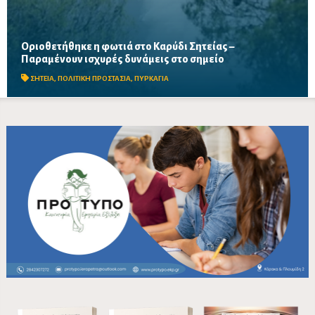
Οριοθετήθηκε η φωτιά στο Καρύδι Σητείας –
Στις 6:00 ήχησε το 112 ζητώντας από τους κατοίκους των
Παραμένουν ισχυρές δυνάμεις στο σημείο
περιοχών Ίτανος και Παλαιοκάστρου να παραμείνουν σε
ετοιμότητα
ΣΗΤΕΙΑ
,
ΠΟΛΙΤΙΚΗ ΠΡΟΣΤΑΣΙΑ
,
ΠΥΡΚΑΓΙΑ