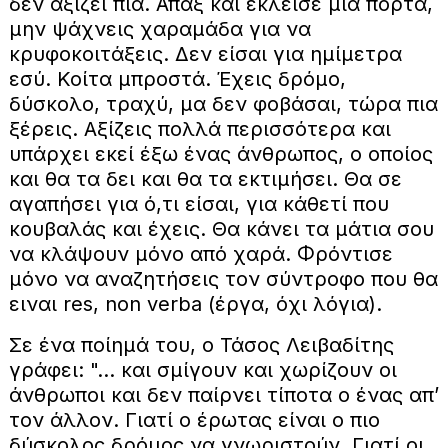
δεν αξίζει πια. Άπαξ και έκλεισε μια πόρτα,
μην ψάχνεις χαραμάδα για να
κρυφοκοιτάξεις. Δεν είσαι για ημίμετρα
εσύ. Κοίτα μπροστά. Έχεις δρόμο,
δύσκολο, τραχύ, μα δεν φοβάσαι, τώρα πια
ξέρεις. Αξίζεις πολλά περισσότερα και
υπάρχει εκεί έξω ένας άνθρωπος, ο οποίος
και θα τα δει και θα τα εκτιμήσει. Θα σε
αγαπήσει για ό,τι είσαι, για κάθετί που
κουβαλάς και έχεις. Θα κάνει τα μάτια σου
να κλάψουν μόνο από χαρά. Φρόντισε
μόνο να αναζητήσεις τον σύντροφο που θα
ειναι res, non verba (έργα, όχι λόγια).
Σε ένα ποίημά του, ο Τάσος Λειβαδίτης
γράφει: "... και σμίγουν και χωρίζουν οι
άνθρωποι και δεν παίρνει τίποτα ο ένας απ’
τον άλλον. Γιατί ο έρωτας είναι ο πιο
δύσκολος δρόμος να γνωριστούν. Γιατί οι