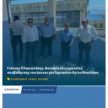
Γιάννης Πλακιωτάκης: Αυτοψία στις εργασίες
Οι παρεμβάσεις του προγράμματος «Μαριέττα Γιαννάκου»
αναβάθμισης του 2ου και 3ου Γυμνασίου Αγίου Νικολάου
αναμένεται να ολοκληρωθούν πριν από τη νέα σχολική χρονιά –
Προβλέπονται ανακαινίσεις αιθουσών, αύλειων και...
ΠΛΑΚΙΩΤΑΚΗΣ
,
ΛΑΣΙΘΙ
,
ΣΧΟΛΕΙΑ
ΙΕΡΑΠΕΤΡΑ
07:09 π.μ. - 07/08/2026