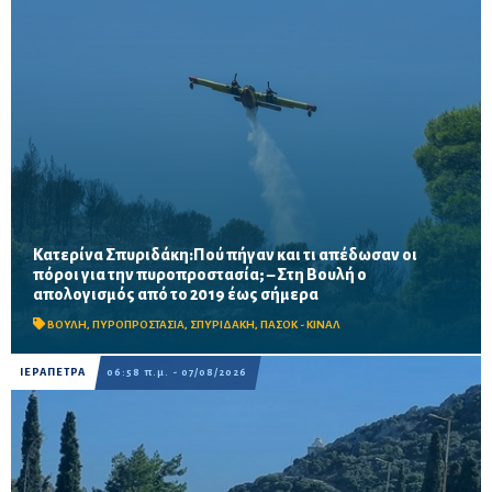
Κατερίνα Σπυριδάκη:Πού πήγαν και τι απέδωσαν οι
πόροι για την πυροπροστασία; – Στη Βουλή ο
Το ΠΑΣΟΚ ζητά πλήρη απολογισμό των χρηματοδοτήσεων από
απολογισμός από το 2019 έως σήμερα
το 2019, στοιχεία για τα προγράμματα «ΑΙΓΙΣ» και AntiNero,
καθώς και απαντήσεις για προσωπικό, οχήματα, ε...
ΒΟΥΛΗ
,
ΠΥΡΟΠΡΟΣΤΑΣΙΑ
,
ΣΠΥΡΙΔΑΚΗ
,
ΠΑΣΟΚ - ΚΙΝΑΛ
ΙΕΡΑΠΕΤΡΑ
06:58 π.μ. - 07/08/2026