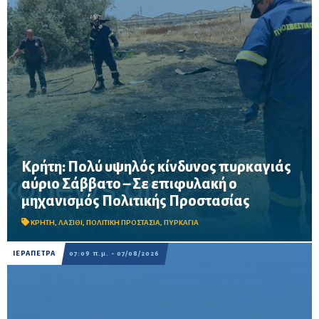
Κρήτη: Πολύ υψηλός κίνδυνος πυρκαγιάς
αύριο Σάββατο – Σε επιφυλακή ο
Σε επιφυλακή ο μηχανισμός Πολιτικής Προστασίας λόγω πολύ
μηχανισμός Πολιτικής Προστασίας
υψηλού κινδύνου πυρκαγιάς στην Κρήτη το Σάββατο 8
Αυγούστου – Απαγορεύονται η χρήση φωτιάς και η πρόσβαση
σε δασικές περιοχές, μεταξύ των οποίω...
ΚΡΗΤΗ
,
ΛΑΣΙΘΙ
,
ΠΟΛΙΤΙΚΗ ΠΡΟΣΤΑΣΙΑ
,
ΠΥΡΚΑΓΙΑ
ΙΕΡΑΠΕΤΡΑ
07:09 π.μ. - 07/08/2026