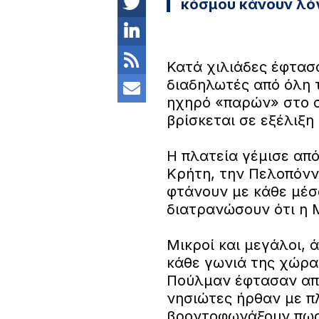
κόσμου κάνουν λό
Κατά χιλιάδες έφτασ
διαδηλωτές από όλη 
ηχηρό «παρών» στο σ
βρίσκεται σε εξέλιξ
Η πλατεία γέμισε από
Κρήτη, την Πελοπόννη
φτάνουν με κάθε μέσ
διατρανώσουν ότι η Μ
Μικροί και μεγάλοι, 
κάθε γωνιά της χώρα
Πούλμαν έφτασαν από
νησιώτες ήρθαν με πλ
βροντοφωνάξουν πως 