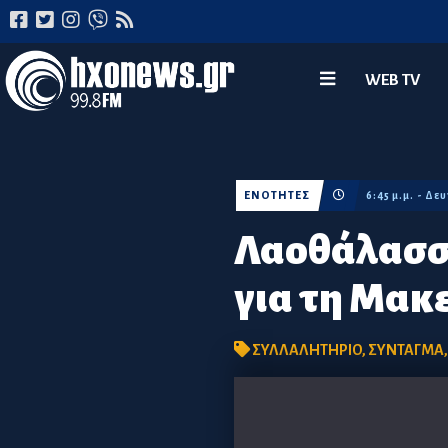
WEB TV
ΕΝΟΤΗΤΕΣ
6:45 μ.μ. - Δε
Λαοθάλασσα
για τη Μακ
ΣΥΛΛΑΛΗΤΗΡΙΟ
,
ΣΥΝΤΑΓΜΑ