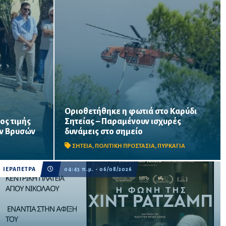
Οριοθετήθηκε η φωτιά στο Καρύδι
ρέστη στις
ος τιμής
Σητείας – Παραμένουν ισχυρές
Στις 6:00 ήχησε το 112 ζητώντας από τους
ς
κατοίκους των περιοχών Ίτανος και
ων Βρυσών
δυνάμεις στο σημείο
ς ότι η
Παλαιοκάστρου να παραμείνουν σε
ης αποτελεί
ΣΗΤΕΙΑ
,
ΠΟΛΙΤΙΚΗ ΠΡΟΣΤΑΣΙΑ
,
ΠΥΡΚΑΓΙΑ
ετοιμότητα
ΙΕΡΑΠΕΤΡΑ
04:45 π.μ. - 06/08/2026