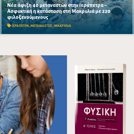
Νέα άφιξη 40 μεταναστών στην Ιεράπετρα –
Ασφυκτική η κατάσταση στη Μακρυλιά με 220
Δύο νέες αφίξεις σε λιγότερο από 24 ώρες αυξάνουν την
φιλοξενούμενους
πίεση στο παλιό Δημοτικό Σχολείο, ενώ ακόμη 40 άτομα
διασώθηκαν νότια-νοτιοανατολικά της Ιεράπετρας.
ΙΕΡΑΠΕΤΡΑ
,
ΜΕΤΑΝΑΣΤΕΣ
,
ΜΑΚΡΥΛΙΑ