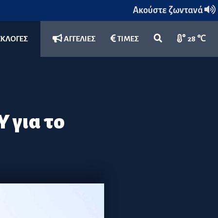
Ακούστε ζωντανά
ΕΚΛΟΓΕΣ
ΑΓΓΕΛΙΕΣ
ΤΙΜΕΣ
28 ℃
 για το