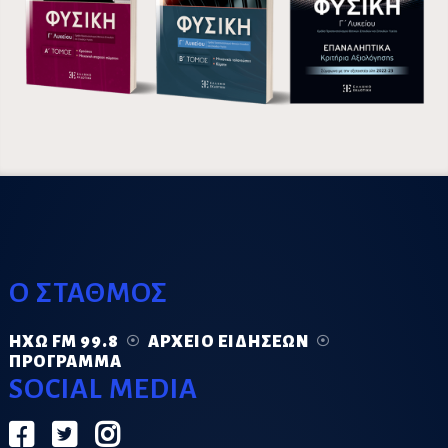
Ο ΣΤΑΘΜΟΣ
ΗΧΏ FM 99.8
ΑΡΧΕΊΟ ΕΙΔΉΣΕΩΝ
ΠΡΌΓΡΑΜΜΑ
SOCIAL MEDIA