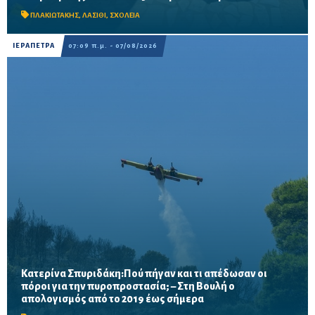
Προβλέπονται ανακαινίσεις αιθουσών, αύλειων και...
ΠΛΑΚΙΩΤΑΚΗΣ
,
ΛΑΣΙΘΙ
,
ΣΧΟΛΕΙΑ
ΙΕΡΑΠΕΤΡΑ
07:09 π.μ. - 07/08/2026
Κατερίνα Σπυριδάκη:Πού πήγαν και τι απέδωσαν οι
πόροι για την πυροπροστασία; – Στη Βουλή ο
Το ΠΑΣΟΚ ζητά πλήρη απολογισμό των χρηματοδοτήσεων από
απολογισμός από το 2019 έως σήμερα
το 2019, στοιχεία για τα προγράμματα «ΑΙΓΙΣ» και AntiNero,
καθώς και απαντήσεις για προσωπικό, οχήματα, ε...