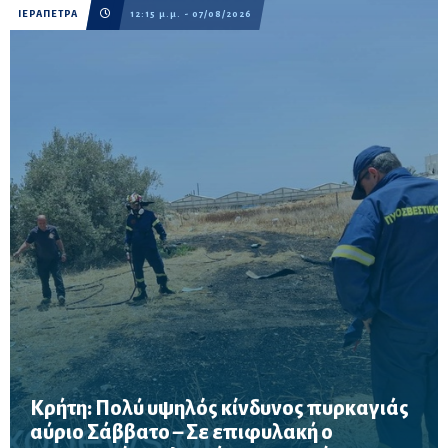
ΙΕΡΑΠΕΤΡΑ
12:15 μ.μ. - 07/08/2026
Κρήτη: Πολύ υψηλός κίνδυνος πυρκαγιάς
αύριο Σάββατο – Σε επιφυλακή ο
Σε επιφυλακή ο μηχανισμός Πολιτικής Προστασίας λόγω πολύ