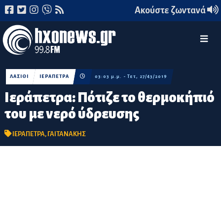
Ακούστε ζωντανά
ΛΑΣΙΘΙ
ΙΕΡΑΠΕΤΡΑ
03:03 μ.μ. - Τετ, 27/43/2019
Ιεράπετρα: Πότιζε το θερμοκήπιό
του με νερό ύδρευσης
ΙΕΡΑΠΕΤΡΑ
,
ΓΑΙΤΑΝΑΚΗΣ