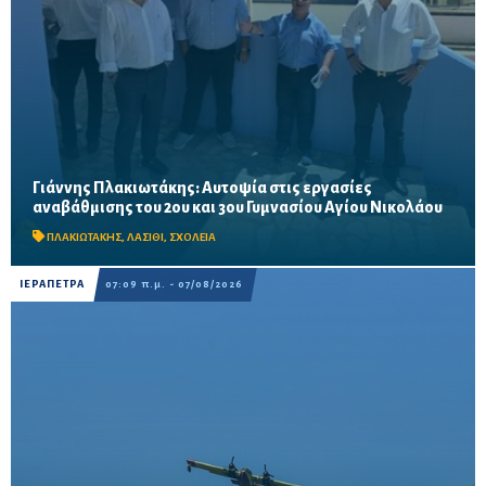
Γιάννης Πλακιωτάκης: Αυτοψία στις εργασίες
Οι παρεμβάσεις του προγράμματος «Μαριέττα Γιαννάκου»
αναβάθμισης του 2ου και 3ου Γυμνασίου Αγίου Νικολάου
αναμένεται να ολοκληρωθούν πριν από τη νέα σχολική χρονιά –
Προβλέπονται ανακαινίσεις αιθουσών, αύλειων και...
ΠΛΑΚΙΩΤΑΚΗΣ
,
ΛΑΣΙΘΙ
,
ΣΧΟΛΕΙΑ
ΙΕΡΑΠΕΤΡΑ
07:09 π.μ. - 07/08/2026