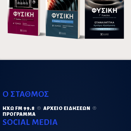
Ο ΣΤΑΘΜΟΣ
ΗΧΏ FM 99.8
ΑΡΧΕΊΟ ΕΙΔΉΣΕΩΝ
ΠΡΌΓΡΑΜΜΑ
SOCIAL MEDIA