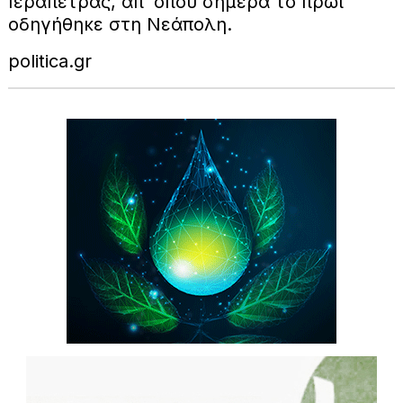
Ιεράπετρας, απ΄ όπου σήμερα το πρωί
οδηγήθηκε στη Νεάπολη.
politica.gr