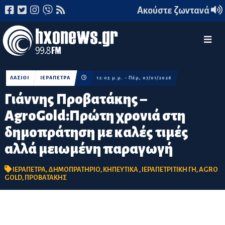
Ακούστε ζωντανά
ΛΑΣΙΘΙ
ΙΕΡΑΠΕΤΡΑ
12:05 μ.μ. - Πέμ, 07/01/2026
Γιάννης Προβατάκης –
AgroGold:Πρώτη χρονιά στη
δημοπράτηση με καλές τιμές
αλλά μειωμένη παραγωγή
ΙΕΡΑΠΕΤΡΑ
,
ΔΗΜΟΠΡΑΤΗΡΙΟ
,
ΚΗΠΕΥΤΙΚΑ
,
ΙΕΡΑΠΕΤΡΙΤΙΚΗ ΓΗ
,
AGRO
GOLD
,
ΠΡΟΒΑΤΑΚΗΣ