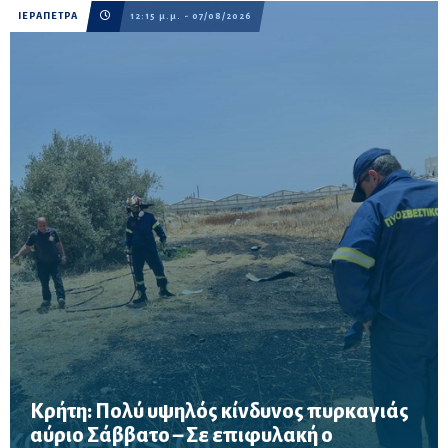
ΙΕΡΑΠΕΤΡΑ
12:15 μ.μ. - 07/08/2026
Κρήτη: Πολύ υψηλός κίνδυνος πυρκαγιάς
αύριο Σάββατο – Σε επιφυλακή ο
Σε επιφυλακή ο μηχανισμός Πολιτικής Προστασίας λόγω πολύ