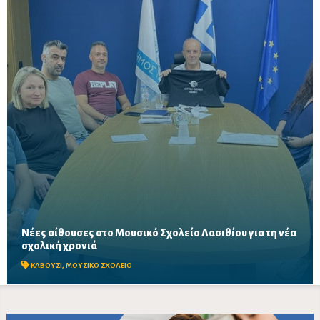
Νέες αίθουσες στο Μουσικό Σχολείο Λασιθίου για τη νέα
Συνάντηση του Δημάρχου Ιεράπετρας με τον Σύλλογο Γονέων
σχολική χρονιά
και τη διεύθυνση του σχολείου – Στο επίκεντρο οι αυξημένες
στεγαστικές ανάγκες και η πορεία της μελέτης ...
ΚΑΒΟΥΣΙ
,
ΜΟΥΣΙΚΟ ΣΧΟΛΕΙΟ