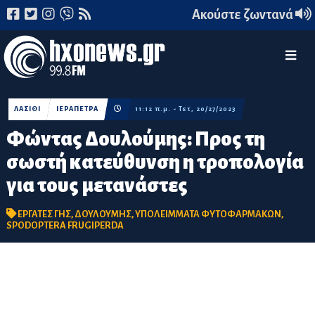
Ακούστε ζωντανά
ΛΑΣΙΘΙ
ΙΕΡΑΠΕΤΡΑ
11:12 π.μ. - Τετ, 20/27/2023
Φώντας Δουλούμης: Προς τη
σωστή κατεύθυνση η τροπολογία
για τους μετανάστες
ΕΡΓΑΤΕΣ ΓΗΣ
,
ΔΟΥΛΟΥΜΗΣ
,
ΥΠΟΛΕΙΜΜΑΤΑ ΦΥΤΟΦΑΡΜΑΚΩΝ
,
SPODOPTERA FRUGIPERDA