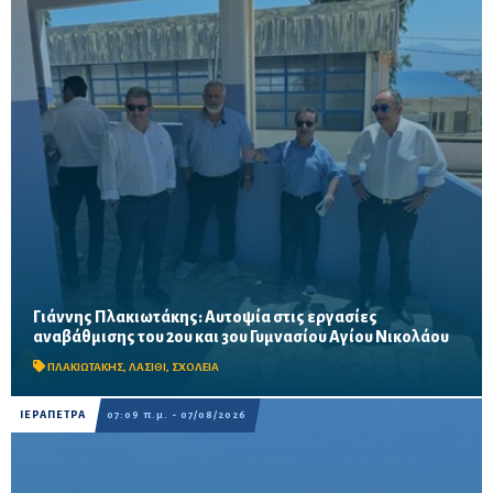
Γιάννης Πλακιωτάκης: Αυτοψία στις εργασίες
Οι παρεμβάσεις του προγράμματος «Μαριέττα Γιαννάκου»
αναβάθμισης του 2ου και 3ου Γυμνασίου Αγίου Νικολάου
αναμένεται να ολοκληρωθούν πριν από τη νέα σχολική χρονιά –
Προβλέπονται ανακαινίσεις αιθουσών, αύλειων και...
ΠΛΑΚΙΩΤΑΚΗΣ
,
ΛΑΣΙΘΙ
,
ΣΧΟΛΕΙΑ
ΙΕΡΑΠΕΤΡΑ
07:09 π.μ. - 07/08/2026