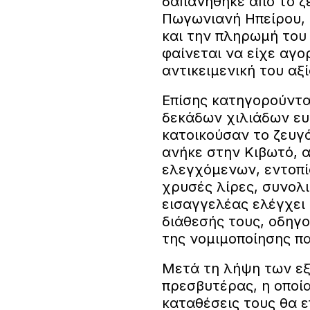
δαπανήθηκε από το ζ
Πωγωνιανή Ηπείρου, τ
και την πληρωμή του
φαίνεται να είχε αγο
αντικειμενική του αξί
Επίσης κατηγορούντα
δεκάδων χιλιάδων ευ
κατοικούσαν το ζευγά
ανήκε στην Κιβωτό, α
ελεγχόμενων, εντοπί
χρυσές λίρες, συνολι
εισαγγελέας ελέγχει 
διάθεσής τους, οδηγο
της νομιμοποίησης 
Μετά τη λήψη των εξ
πρεσβυτέρας, η οποί
καταθέσεις τους θα 