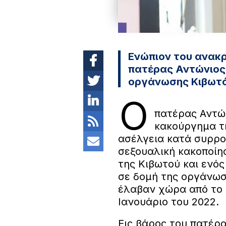
Ενώπιον του ανακρ
πατέρας Αντώνιος
οργάνωσης Κιβωτό
Ο
πατέρας Αντών
κακούργημα τ
ασέλγεια κατά συρροή
σεξουαλική κακοποίη
της Κιβωτού και ενός
σε δομή της οργάνωση
έλαβαν χώρα από το 
Ιανουάριο του 2022.
Εις βάρος του πατέρα