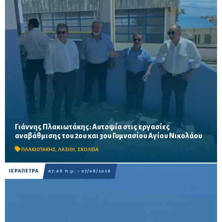
Γιάννης Πλακιωτάκης: Αυτοψία στις εργασίες
Οι παρεμβάσεις του προγράμματος «Μαριέττα Γιαννάκου»
αναβάθμισης του 2ου και 3ου Γυμνασίου Αγίου Νικολάου
αναμένεται να ολοκληρωθούν πριν από τη νέα σχολική χρονιά –
Προβλέπονται ανακαινίσεις αιθουσών, αύλειων και...
ΠΛΑΚΙΩΤΑΚΗΣ
,
ΛΑΣΙΘΙ
,
ΣΧΟΛΕΙΑ
ΙΕΡΑΠΕΤΡΑ
07:09 π.μ. - 07/08/2026