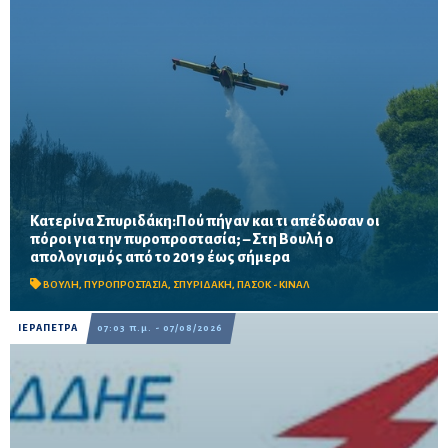
Κατερίνα Σπυριδάκη:Πού πήγαν και τι απέδωσαν οι
πόροι για την πυροπροστασία; – Στη Βουλή ο
Το ΠΑΣΟΚ ζητά πλήρη απολογισμό των χρηματοδοτήσεων από
απολογισμός από το 2019 έως σήμερα
το 2019, στοιχεία για τα προγράμματα «ΑΙΓΙΣ» και AntiNero,
καθώς και απαντήσεις για προσωπικό, οχήματα, ε...
ΒΟΥΛΗ
,
ΠΥΡΟΠΡΟΣΤΑΣΙΑ
,
ΣΠΥΡΙΔΑΚΗ
,
ΠΑΣΟΚ - ΚΙΝΑΛ
ΙΕΡΑΠΕΤΡΑ
07:03 π.μ. - 07/08/2026