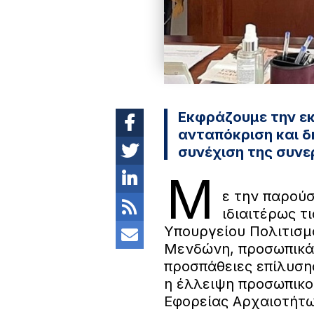
Εκφράζουμε την εκ
ανταπόκριση και δ
συνέχιση της συν
Μ
ε την παρού
ιδιαιτέρως τ
Υπουργείου Πολιτισμο
Μενδώνη, προσωπικά,
προσπάθειες επίλυση
η έλλειψη προσωπικο
Εφορείας Αρχαιοτήτω