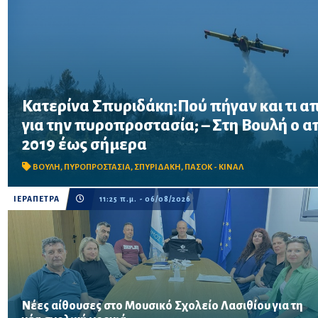
Κατερίνα Σπυριδάκη:Πού πήγαν και τι α
για την πυροπροστασία; – Στη Βουλή ο 
Το ΠΑΣΟΚ ζητά πλήρη απολογισμό των χρηματοδοτήσεων από το 
2019 έως σήμερα
προγράμματα «ΑΙΓΙΣ» και AntiNero, καθώς και απαντήσεις για 
μέσα και έργα πρόληψης
ΒΟΥΛΗ
,
ΠΥΡΟΠΡΟΣΤΑΣΙΑ
,
ΣΠΥΡΙΔΑΚΗ
,
ΠΑΣΟΚ - ΚΙΝΑΛ
ΙΕΡΑΠΕΤΡΑ
11:25 π.μ. - 06/08/2026
Νέες αίθουσες στο Μουσικό Σχολείο Λασιθίου για τη
Συνάντηση του Δημάρχου Ιεράπετρας με τον Σύλλογο