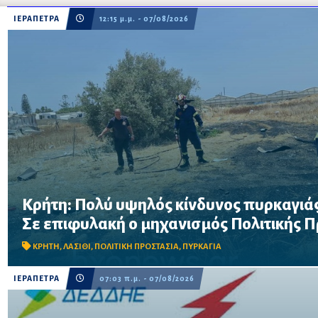
ΙΕΡΑΠΕΤΡΑ
12:15 μ.μ. - 07/08/2026
Κρήτη: Πολύ υψηλός κίνδυνος πυρκαγιάς
Σε επιφυλακή ο μηχανισμός Πολιτικής Προστασίας λόγω πολύ 
Σε επιφυλακή ο μηχανισμός Πολιτικής 
στην Κρήτη το Σάββατο 8 Αυγούστου – Απαγορεύονται η χρήση 
δασικές περιοχές, μεταξύ των οποίω...
ΚΡΗΤΗ
,
ΛΑΣΙΘΙ
,
ΠΟΛΙΤΙΚΗ ΠΡΟΣΤΑΣΙΑ
,
ΠΥΡΚΑΓΙΑ
ΙΕΡΑΠΕΤΡΑ
07:03 π.μ. - 07/08/2026