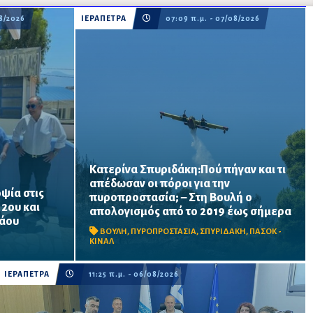
08/2026
ΙΕΡΑΠΕΤΡΑ
07:09 π.μ. - 07/08/2026
Κατερίνα Σπυριδάκη:Πού πήγαν και τι
απέδωσαν οι πόροι για την
ψία στις
πυροπροστασία; – Στη Βουλή ο
ατος
Το ΠΑΣΟΚ ζητά πλήρη απολογισμό των
 2ου και
απολογισμός από το 2019 έως σήμερα
ται να
χρηματοδοτήσεων από το 2019, στοιχεία
λάου
α σχολική
για τα προγράμματα «ΑΙΓΙΣ» και AntiNero,
ΒΟΥΛΗ
,
ΠΥΡΟΠΡΟΣΤΑΣΙΑ
,
ΣΠΥΡΙΔΑΚΗ
,
ΠΑΣΟΚ -
νίσεις
καθώς και απαντήσεις για προσωπικό,
ΚΙΝΑΛ
οχήματα, ε...
ΙΕΡΑΠΕΤΡΑ
11:25 π.μ. - 06/08/2026