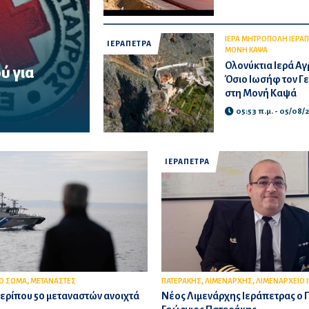
ΙΕΡΑ ΜΗΤΡΟΠΟΛΗ ΙΕΡΑΠ
ΙΕΡΑΠΕΤΡΑ
ΜΟΝΗ ΚΑΨΑ
Ολονύκτια Ιερά Αγ
ύ για
Όσιο Ιωσήφ τον Γ
ασμού,
στη Μονή Καψά
από την
αναγκών των...
05:53 π.μ. - 05/08
ΙΕΡΑΠΕΤΡΑ
,
,
,
ΚΟ ΣΩΜΑ
ΜΕΤΑΝΑΣΤΕΣ
ΠΑΤΕΡΑΚΗΣ
ΛΙΜΕΝΑΡΧΗΣ
ΛΙΜΕΝΑΡΧΕΙΟ 
ερίπου 50 μεταναστών ανοιχτά
Νέος Λιμενάρχης Ιεράπετρας ο