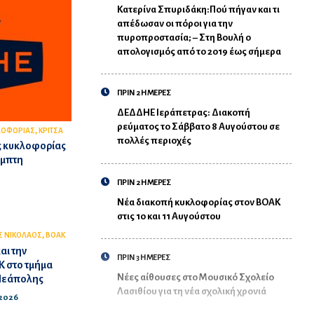
Κατερίνα Σπυριδάκη:Πού πήγαν και τι
απέδωσαν οι πόροι για την
πυροπροστασία; – Στη Βουλή ο
απολογισμός από το 2019 έως σήμερα
ΠΡΙΝ 2 ΗΜΕΡΕΣ
ΔΕΔΔΗΕ Ιεράπετρας: Διακοπή
ρεύματος το Σάββατο 8 Αυγούστου σε
,
ΛΟΦΟΡΙΑΣ
ΚΡΙΤΣΑ
πολλές περιοχές
ς κυκλοφορίας
έμπτη
ΠΡΙΝ 2 ΗΜΕΡΕΣ
Νέα διακοπή κυκλοφορίας στον ΒΟΑΚ
στις 10 και 11 Αυγούστου
,
Σ ΝΙΚΟΛΑΟΣ
BOAK
αι την
ΠΡΙΝ 3 ΗΜΕΡΕΣ
 στο τμήμα
Νέες αίθουσες στο Μουσικό Σχολείο
Νεάπολης
Λασιθίου για τη νέα σχολική χρονιά
/2026