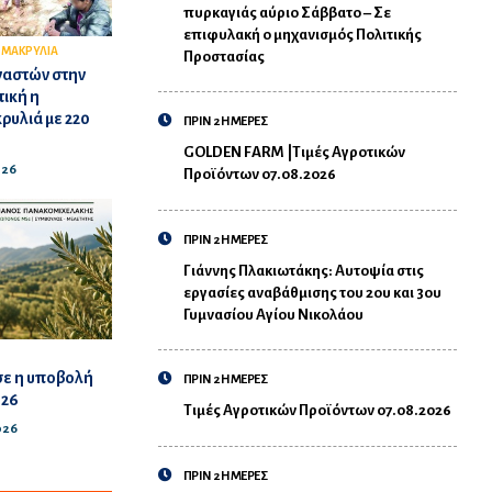
πυρκαγιάς αύριο Σάββατο – Σε
επιφυλακή ο μηχανισμός Πολιτικής
,
ΜΑΚΡΥΛΙΑ
Προστασίας
ναστών στην
ική η
ρυλιά με 220
ΠΡΙΝ 2 ΗΜΕΡΕΣ
GOLDEN FARM |Τιμές Αγροτικών
026
Προϊόντων 07.08.2026
ΠΡΙΝ 2 ΗΜΕΡΕΣ
Γιάννης Πλακιωτάκης: Αυτοψία στις
εργασίες αναβάθμισης του 2ου και 3ου
Γυμνασίου Αγίου Νικολάου
σε η υποβολή
ΠΡΙΝ 2 ΗΜΕΡΕΣ
026
Τιμές Αγροτικών Προϊόντων 07.08.2026
026
ΠΡΙΝ 2 ΗΜΕΡΕΣ