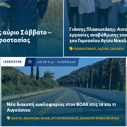
Γιάννης Πλακιωτάκης: Αυτο
 αύριο Σάββατο –
Οι παρεμβάσεις του προγράμμ
εργασίες αναβάθμισης του
«Μαριέττα Γιαννάκου» αναμένε
υψηλού κινδύνου πυρκαγιάς
Προστασίας
3ου Γυμνασίου Αγίου Νικο
ολοκληρωθούν πριν από τη νέ
φωτιάς και η πρόσβαση σε
χρονιά – Προβλέπονται ανακαι
ΠΛΑΚΙΩΤΑΚΗΣ
,
ΛΑΣΙΘΙ
,
ΣΧΟΛΕΙΑ
αιθουσών, αύλειων και...
ΙΕΡΑΠΕΤΡΑ
06:58 π.μ. - 07/08/2026
Νέα διακοπή κυκλοφορίας στον ΒΟΑΚ στις 10 και 11
Κλειστό από τις 09:00 έως τις 17:00 το τμήμα Αγίου
Αυγούστου
Νικολάου–Νεάπολης, στο ύψος της γέφυρας Ξηροποτάμου,
λόγω απομάκρυνσης επισφαλών βραχωδών όγκων.
ΛΑΣΙΘΙ
,
ΝΕΑΠΟΛΗ
,
ΒΟΑΚ
,
ΑΓΙΟΣ ΝΙΚΟΛΑΟΣ
,
ΔΙΑΚΟΠΗ ΚΥΚΛΟΦΟΡΙΑΣ