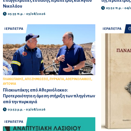
επαγγελματίες εστίασης Ιεράπετρας και Αγίου
της Ιεράπετρας
Νικολάου
05:52 π.μ. - 04
05:35 π.μ. - 05/08/2026
ΙΕΡΑΠΕΤΡΑ
ΙΕΡΑΠΕΤΡΑ
,
,
,
,
ΠΛΑΚΙΩΤΑΚΗΣ
ΑΠΟΖΗΜΙΩΣΕΙΣ
ΠΥΡΚΑΓΙΑ
ΑΘΕΡΙΝΟΛΑΚΚΟΣ
ΑΥΤΟΨΙΑ
Πλακιωτάκης από Αθερινόλακκο:
Προτεραιότητα η άμεση στήριξη των πληγέντων
από την πυρκαγιά
03:53 μ.μ. - 03/08/2026
ΙΕΡΑΠΕΤΡΑ