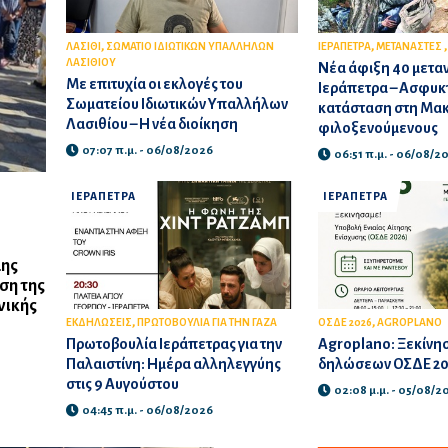
,
,
ΛΑΣΙΘΙ
ΣΩΜΑΤΙΟ ΙΔΙΩΤΙΚΩΝ ΥΠΑΛΛΗΛΩΝ
ΙΕΡΑΠΕΤΡΑ
ΜΕΤΑΝΑΣΤΕΣ
ΛΑΣΙΘΙΟΥ
Νέα άφιξη 40 μετα
Με επιτυχία οι εκλογές του
Ιεράπετρα – Ασφυκτ
Σωματείου Ιδιωτικών Υπαλλήλων
κατάσταση στη Μακ
Λασιθίου – Η νέα διοίκηση
φιλοξενούμενους
07:07 π.μ. - 06/08/2026
06:51 π.μ. - 06/08/2
ΙΕΡΑΠΕΤΡΑ
ΙΕΡΑΠΕΤΡΑ
μης
ση της
νικής
,
,
ΕΚΔΗΛΩΣΕΙΣ
ΠΡΩΤΟΒΟΥΛΙΑ ΓΙΑ ΤΗΝ ΓΑΖΑ
ΟΣΔΕ 2026
AGROPLANO
Πρωτοβουλία Ιεράπετρας για την
Agroplano: Ξεκίνη
Παλαιστίνη: Ημέρα αλληλεγγύης
δηλώσεων ΟΣΔΕ 2
στις 9 Αυγούστου
02:08 μ.μ. - 05/08/2
04:45 π.μ. - 06/08/2026