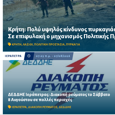
Κρήτη: Πολύ υψηλός κίνδυνος πυρκαγιάς
Σε επιφυλακή ο μηχανισμός Πολιτικής Προστασίας λόγω πολύ 
Σε επιφυλακή ο μηχανισμός Πολιτικής 
στην Κρήτη το Σάββατο 8 Αυγούστου – Απαγορεύονται η χρήση 
δασικές περιοχές, μεταξύ των οποίω...
ΚΡΗΤΗ
,
ΛΑΣΙΘΙ
,
ΠΟΛΙΤΙΚΗ ΠΡΟΣΤΑΣΙΑ
,
ΠΥΡΚΑΓΙΑ
ΙΕΡΑΠΕΤΡΑ
07:03 π.μ. - 07/08/2026
ΔΕΔΔΗΕ Ιεράπετρας: Διακοπή ρεύματος το Σάββατο
Η ηλεκτροδότηση θα διακοπεί από τις 06:00 έως τις 10:00
8 Αυγούστου σε πολλές περιοχές
λόγω απαραίτητων τεχνικών εργασιών – Δείτε αναλυτικά τις
περιοχές που θα επηρεαστούν.
ΙΕΡΑΠΕΤΡΑ
,
ΔΙΑΚΟΠΗ ΡΕΥΜΑΤΟΣ
,
ΔΕΔΔΗΕ