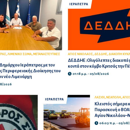
ΙΕΡΑΠΕΤΡΑ
,
,
,
,
ΤΡΑΣ
ΛΙΜΕΝΙΚΟ ΣΩΜΑ
ΜΕΤΑΝΑΣΤΕΥΤΙΚΕΣ
ΑΓΙΟΣ ΝΙΚΟΛΑΟΣ
ΔΕΔΔΗΕ
ΔΙΑΚΟΠΗ ΚΥΚ
ΔΕΔΔΗΕ :Ολιγόλεπτες διακοπέ
Δημάρχου Ιεράπετρας με τον
κοντά στον κόμβο Κριτσάς την Π
ης Περιφερειακής Διοίκησης του
01:18 μ.μ. - 05/08/2026
τον νέο Λιμενάρχη
/08/2026
,
,
ΛΑΣΙΘΙ
ΝΕΑΠΟΛΗ
ΑΓΙΟ
ΙΕΡΑΠΕΤΡΑ
Κλειστός σήμερα κ
Παρασκευή ο ΒΟΑΚ
Αγίου Νικολάου–
06:03 π.μ. - 05/08