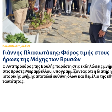
,
ΠΛΑΚΙΩΤΑΚΗΣ
ΛΑΣΙΘΙ
Γιάννης Πλακιωτάκης: Φόρος τιμής στους
ήρωες της Μάχης των Βρυσών
Ο Αντιπρόεδρος της Βουλής παρέστη στις εκδηλώσεις μνή
στις Βρύσες Μεραμβέλλου, υπογραμμίζοντας ότι η διατήρη
ιστορικής μνήμης αποτελεί ευθύνη όλων και θεμέλιο της εθ
ταυτότητας.