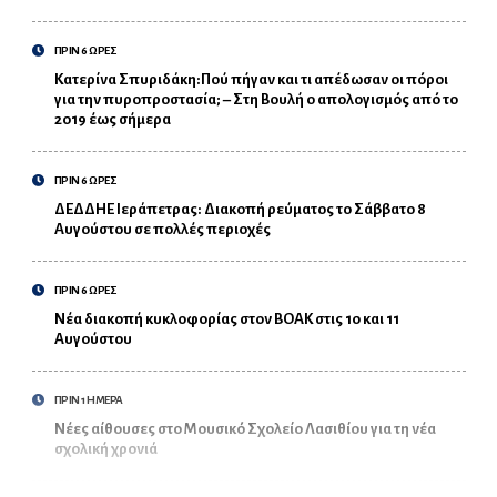
ΠΡΙΝ 6 ΩΡΕΣ
Κατερίνα Σπυριδάκη:Πού πήγαν και τι απέδωσαν οι πόροι
για την πυροπροστασία; – Στη Βουλή ο απολογισμός από το
2019 έως σήμερα
ΠΡΙΝ 6 ΩΡΕΣ
ΔΕΔΔΗΕ Ιεράπετρας: Διακοπή ρεύματος το Σάββατο 8
Αυγούστου σε πολλές περιοχές
ΠΡΙΝ 6 ΩΡΕΣ
Νέα διακοπή κυκλοφορίας στον ΒΟΑΚ στις 10 και 11
Αυγούστου
ΠΡΙΝ 1 ΗΜΕΡΑ
Νέες αίθουσες στο Μουσικό Σχολείο Λασιθίου για τη νέα
σχολική χρονιά