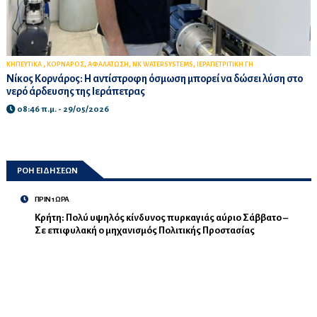
,
,
,
,
ΚΗΠΕΥΤΙΚΑ
ΚΟΡΝΑΡΟΣ
ΑΦΑΛΑΤΩΣΗ
NK WATERSYSTEMS
ΙΕΡΑΠΕΤΡΙΤΙΚΗ ΓΗ
Νίκος Κορνάρος: Η αντίστροφη όσμωση μπορεί να δώσει λύση στο
νερό άρδευσης της Ιεράπετρας
08:46 π.μ. - 29/05/2026
ΡΟΗ ΕΙΔΗΣΕΩΝ
ΠΡΙΝ 1 ΩΡΑ
Κρήτη: Πολύ υψηλός κίνδυνος πυρκαγιάς αύριο Σάββατο –
Σε επιφυλακή ο μηχανισμός Πολιτικής Προστασίας