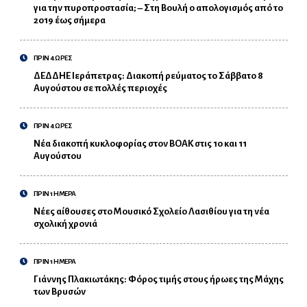
για την πυροπροστασία; – Στη Βουλή ο απολογισμός από το
2019 έως σήμερα
ΠΡΙΝ 4 ΩΡΕΣ
ΔΕΔΔΗΕ Ιεράπετρας: Διακοπή ρεύματος το Σάββατο 8
Αυγούστου σε πολλές περιοχές
ΠΡΙΝ 4 ΩΡΕΣ
Νέα διακοπή κυκλοφορίας στον ΒΟΑΚ στις 10 και 11
Αυγούστου
ΠΡΙΝ 1 ΗΜΕΡΑ
Νέες αίθουσες στο Μουσικό Σχολείο Λασιθίου για τη νέα
σχολική χρονιά
ΠΡΙΝ 1 ΗΜΕΡΑ
Γιάννης Πλακιωτάκης: Φόρος τιμής στους ήρωες της Μάχης
των Βρυσών