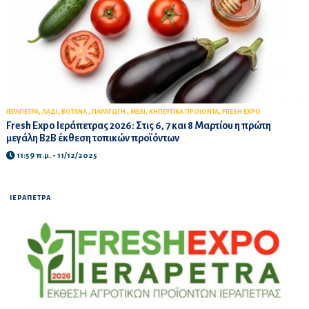
,
,
,
,
,
,
ΙΕΡΑΠΕΤΡΑ
ΛΑΔΙ
ΒΟΤΑΝΑ
ΠΑΡΑΓΩΓΗ
ΜΕΛΙ
ΚΗΠΕΥΤΙΚΑ ΠΡΟΙΟΝΤΑ
FRESH EXPO
Fresh Expo Ιεράπετρας 2026: Στις 6, 7 και 8 Μαρτίου η πρώτη
μεγάλη B2B έκθεση τοπικών προϊόντων
11:59 π.μ. - 11/12/2025
ΙΕΡΑΠΕΤΡΑ