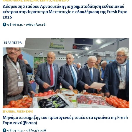
,
,
ΑΡΝΑΟΥΤΑΚΗΣ
ΕΚΘΕΣΙΑΚΟ ΚΕΝΤΡΟ
FRESH EXPO
Δέσμευση Σταύρου Αρναουτάκη για χρηματοδότηση εκθεσιακού
κέντρου στην Ιεράπετρα Με επιτυχία η ολοκλήρωση της Fresh Expo
2026
08:14 π.μ. - 09/03/2026
ΙΕΡΑΠΕΤΡΑ
,
ΕΓΚΑΙΝΙΑ
FRESH EXPO
Μηνύματα στήριξης του πρωτογενούς τομέα στα εγκαίνια της Fresh
Expo 2026(βίντεο)
08:05 π.μ. - 08/03/2026