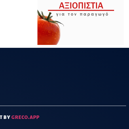
T BY
GRECO.APP