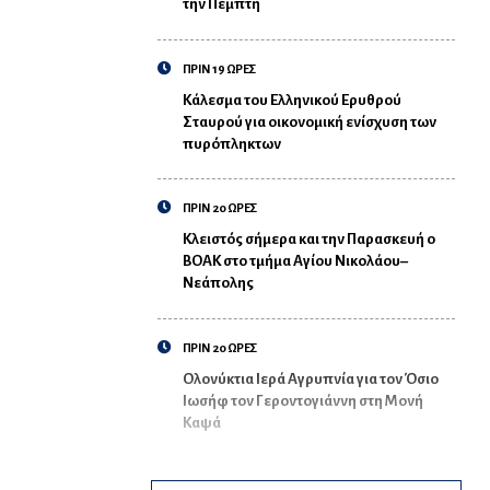
την Πέμπτη
ΠΡΙΝ 19 ΩΡΕΣ
Κάλεσμα του Ελληνικού Ερυθρού
Σταυρού για οικονομική ενίσχυση των
πυρόπληκτων
ΠΡΙΝ 20 ΩΡΕΣ
Κλειστός σήμερα και την Παρασκευή ο
ΒΟΑΚ στο τμήμα Αγίου Νικολάου–
Νεάπολης
ΠΡΙΝ 20 ΩΡΕΣ
Ολονύκτια Ιερά Αγρυπνία για τον Όσιο
Ιωσήφ τον Γεροντογιάννη στη Μονή
Καψά