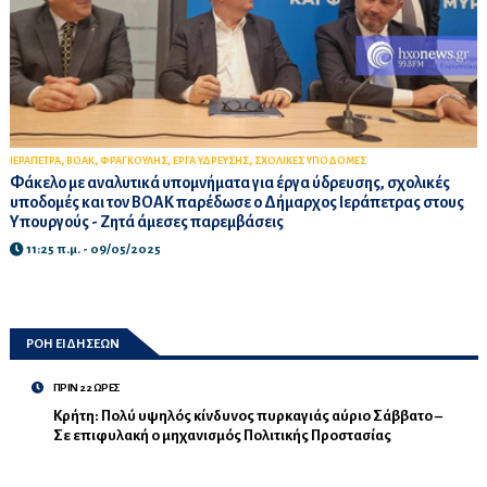
,
,
,
,
ΙΕΡΑΠΕΤΡΑ
ΒΟΑΚ
ΦΡΑΓΚΟΥΛΗΣ
ΕΡΓΑ ΥΔΡΕΥΣΗΣ
ΣΧΟΛΙΚΕΣ ΥΠΟΔΟΜΕΣ
Φάκελο με αναλυτικά υπομνήματα για έργα ύδρευσης, σχολικές
υποδομές και τον ΒΟΑΚ παρέδωσε ο Δήμαρχος Ιεράπετρας στους
Υπουργούς - Ζητά άμεσες παρεμβάσεις
11:25 π.μ. - 09/05/2025
ΡΟΗ ΕΙΔΗΣΕΩΝ
ΠΡΙΝ 22 ΩΡΕΣ
Κρήτη: Πολύ υψηλός κίνδυνος πυρκαγιάς αύριο Σάββατο –
Σε επιφυλακή ο μηχανισμός Πολιτικής Προστασίας