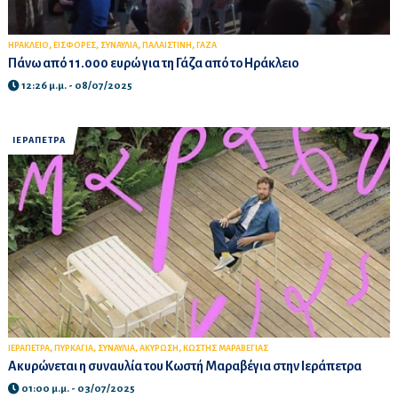
,
,
,
,
ΗΡΑΚΛΕΙΟ
ΕΙΣΦΟΡΕΣ
ΣΥΝΑΥΛΙΑ
ΠΑΛΑΙΣΤΙΝΗ
ΓΑΖΑ
Πάνω από 11.000 ευρώ για τη Γάζα από το Ηράκλειο
12:26 μ.μ. - 08/07/2025
ΙΕΡΑΠΕΤΡΑ
,
,
,
,
ΙΕΡΑΠΕΤΡΑ
ΠΥΡΚΑΓΙΑ
ΣΥΝΑΥΛΙΑ
ΑΚΥΡΩΣΗ
ΚΩΣΤΗΣ ΜΑΡΑΒΕΓΙΑΣ
Ακυρώνεται η συναυλία του Κωστή Μαραβέγια στην Ιεράπετρα
01:00 μ.μ. - 03/07/2025