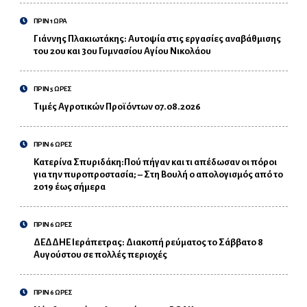
ΠΡΙΝ 1 ΩΡΑ
Γιάννης Πλακιωτάκης: Αυτοψία στις εργασίες αναβάθμισης
του 2ου και 3ου Γυμνασίου Αγίου Νικολάου
ΠΡΙΝ 5 ΩΡΕΣ
Τιμές Αγροτικών Προϊόντων 07.08.2026
ΠΡΙΝ 6 ΩΡΕΣ
Κατερίνα Σπυριδάκη:Πού πήγαν και τι απέδωσαν οι πόροι
για την πυροπροστασία; – Στη Βουλή ο απολογισμός από το
2019 έως σήμερα
ΠΡΙΝ 6 ΩΡΕΣ
ΔΕΔΔΗΕ Ιεράπετρας: Διακοπή ρεύματος το Σάββατο 8
Αυγούστου σε πολλές περιοχές
ΠΡΙΝ 6 ΩΡΕΣ