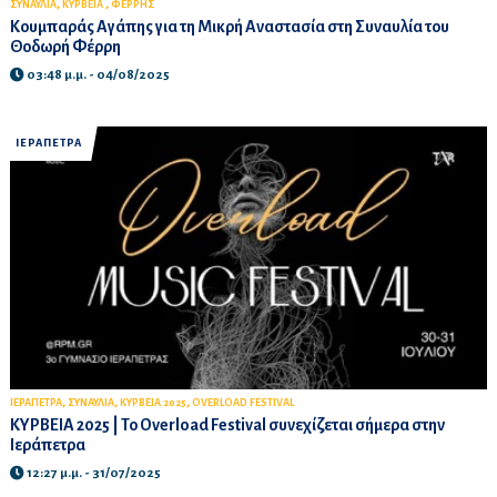
,
,
ΣΥΝΑΥΛΙΑ
ΚΥΡΒΕΙΑ
ΦΕΡΡΗΣ
Κουμπαράς Αγάπης για τη Μικρή Αναστασία στη Συναυλία του
Θοδωρή Φέρρη
03:48 μ.μ. - 04/08/2025
ΙΕΡΑΠΕΤΡΑ
,
,
,
ΙΕΡΑΠΕΤΡΑ
ΣΥΝΑΥΛΙΑ
ΚΥΡΒΕΙΑ 2025
OVERLOAD FESTIVAL
ΚΥΡΒΕΙΑ 2025 | Το Overload Festival συνεχίζεται σήμερα στην
Ιεράπετρα
12:27 μ.μ. - 31/07/2025