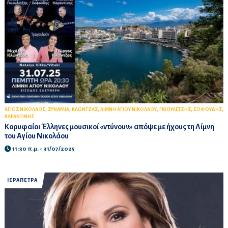
,
,
,
,
,
,
ΑΓΙΟΣ ΝΙΚΟΛΑΟΣ
ΣΥΝΑΥΛΙΑ
ΚΛΩΝΤΖΑΣ
ΛΙΜΝΗ ΑΓΙΟΥ ΝΙΚΟΛΑΟΥ
ΓΚΙΟΥΛΕΤΖΗΣ
ΣΟΦΟΥΔΗΣ
ΚΑΡΑΝΤΙΝΗΣ
Κορυφαίοι Έλληνες μουσικοί «ντύνουν» απόψε με ήχους τη Λίμνη
του Αγίου Νικολάου
11:30 π.μ. - 31/07/2025
ΙΕΡΑΠΕΤΡΑ