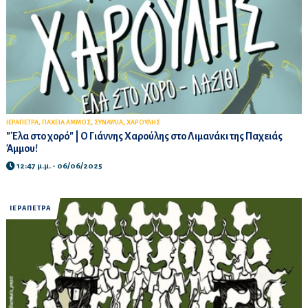
,
,
,
ΙΕΡΑΠΕΤΡΑ
ΠΑΧΕΙΑ ΑΜΜΟΣ
ΣΥΝΑΥΛΙΑ
ΧΑΡΟΥΛΗΣ
"Έλα στο χορό" | Ο Γιάννης Χαρούλης στο Λιμανάκι της Παχειάς
Άμμου!
12:47 μ.μ. - 06/06/2025
ΙΕΡΑΠΕΤΡΑ