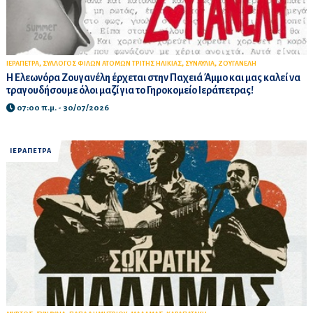
,
,
,
ΙΕΡΑΠΕΤΡΑ
ΣΥΛΛΟΓΟΣ ΦΙΛΩΝ ΑΤΟΜΩΝ ΤΡΙΤΗΣ ΗΛΙΚΙΑΣ
ΣΥΝΑΥΛΙΑ
ΖΟΥΓΑΝΕΛΗ
Η Ελεωνόρα Ζουγανέλη έρχεται στην Παχειά Άμμο και μας καλεί να
τραγουδήσουμε όλοι μαζί για το Γηροκομείο Ιεράπετρας!
07:00 π.μ. - 30/07/2026
ΙΕΡΑΠΕΤΡΑ