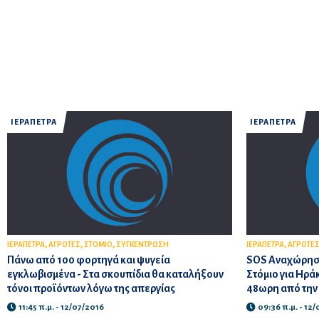
ΙΕΡΑΠΕΤΡΑ
ΙΕΡΑΠΕΤΡΑ
,
,
,
,
ΙΕΡΑΠΕΤΡΑ
ΑΓΡΟΤΕΣ
ΣΤΟΜΙΟ
ΣΥΓΚΕΝΤΡΩΣΗ
ΙΕΡΑΠΕΤΡΑ
ΑΓΡΟΤΕ
Πάνω από 100 φορτηγά και ψυγεία
SOS Αναχώρηση
εγκλωβισμένα - Στα σκουπίδια θα καταλήξουν
Στόμιο για Ηρά
τόνοι προϊόντων λόγω της απεργίας
48ωρη από την
11:45 π.μ. - 12/07/2016
09:36 π.μ. - 12