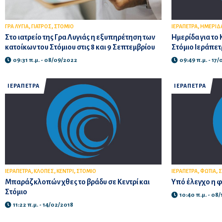
,
,
,
ΓΡΑ ΛΥΓΙΑ
ΓΙΑΤΡΟΣ
ΣΤΟΜΙΟ
ΙΕΡΑΠΕΤΡΑ
ΗΜΕΡΙΔ
Στο ιατρείο της Γρα Λυγιάς η εξυπηρέτηση των
Ημερίδα για το
κατοίκων του Στόμιου στις 8 και 9 Σεπτεμβρίου
Στόμιο Ιεράπετ
09:31 π.μ. - 08/09/2022
09:49 π.μ. - 17
ΙΕΡΑΠΕΤΡΑ
ΙΕΡΑΠΕΤΡΑ
,
,
,
,
,
ΙΕΡΑΠΕΤΡΑ
ΚΛΟΠΕΣ
ΚΕΝΤΡΙ
ΣΤΟΜΙΟ
ΙΕΡΑΠΕΤΡΑ
ΦΩΤΙΑ
Σ
Μπαράζ κλοπών χθες το βράδυ σε Κεντρί και
Υπό έλεγχο η φ
Στόμιο
10:40 π.μ. - 08
11:22 π.μ. - 14/02/2018