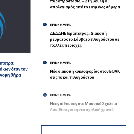
πυροπροστασία; – Στη Βουλή ο
απολογισμός από το 2019 έως σήμερα
ΠΡΙΝ 1 ΗΜΕΡΑ
ΔΕΔΔΗΕ Ιεράπετρας: Διακοπή
ρεύματος το Σάββατο 8 Αυγούστου σε
πολλές περιοχές
άπετρα:
ΠΡΙΝ 1 ΗΜΕΡΑ
άκων όταν τον
Νέα διακοπή κυκλοφορίας στον ΒΟΑΚ
άνομη θήρα
στις 10 και 11 Αυγούστου
ΠΡΙΝ 1 ΗΜΕΡΑ
Νέες αίθουσες στο Μουσικό Σχολείο
Λασιθίου για τη νέα σχολική χρονιά