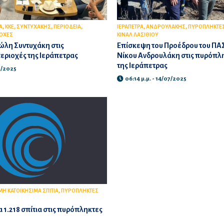
,
,
,
,
,
,
Α
ΚΚΕ
ΣΥΝΤΥΧΑΚΗΣ
ΠΕΡΙΟΔΕΙΑ
ΙΕΡΑΠΕΤΡΑ
ΑΝΔΡΟΥΛΑΚΗΣ
ΠΥΡΟΠΛΗΚΤΕΣ
ΙΟΧΕΣ
ΚΙΝΑΛ ΛΑΣΙΘΙΟΥ
ώλη Συντυχάκη στις
Επίσκεψη του Προέδρου του ΠΑ
εριοχές της Ιεράπετρας
Νίκου Ανδρουλάκη στις πυρόπλ
της Ιεράπετρας
07/2025
06:14 μ.μ. - 14/07/2025
,
ΜΗ ΚΑΤΟΙΚΗΣΙΜΑ ΣΠΙΤΙΑ
ΠΥΡΟΠΛΗΚΤΕΣ
 1.218 σπίτια στις πυρόπληκτες