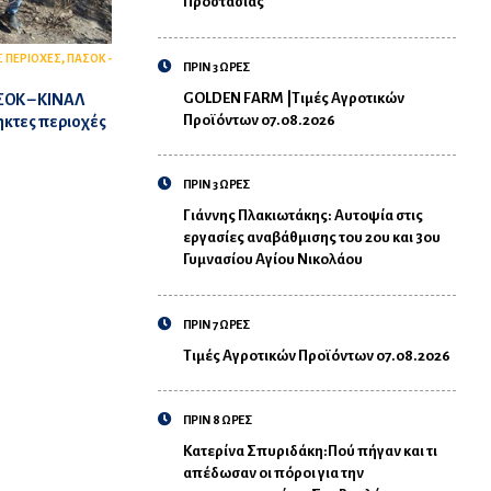
Προστασίας
,
 ΠΕΡΙΟΧΕΣ
ΠΑΣΟΚ -
ΠΡΙΝ 3 ΩΡΕΣ
GOLDEN FARM |Τιμές Αγροτικών
ΣΟΚ – ΚΙΝΑΛ
Προϊόντων 07.08.2026
ηκτες περιοχές
ΠΡΙΝ 3 ΩΡΕΣ
Γιάννης Πλακιωτάκης: Αυτοψία στις
εργασίες αναβάθμισης του 2ου και 3ου
Γυμνασίου Αγίου Νικολάου
ΠΡΙΝ 7 ΩΡΕΣ
Τιμές Αγροτικών Προϊόντων 07.08.2026
ΠΡΙΝ 8 ΩΡΕΣ
Κατερίνα Σπυριδάκη:Πού πήγαν και τι
απέδωσαν οι πόροι για την