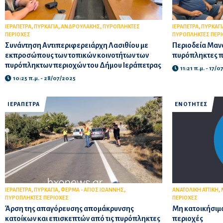
,
,
,
,
ΙΕΡΑΠΕΤΡΑ
ΠΥΡΚΑΓΙΑ
ΑΝΔΡΟΥΛΑΚΗΣ
ΠΥΡΟΠΛΗΚΤΕΣ
ΙΕΡΑΠΕΤΡΑ
ΠΥΡΚΑΓΙ
ΠΕΡΙΟΧΕΣ
ΠΥΡΟΠΛΗΚΤΕΣ ΠΕΡ
Συνάντηση Αντιπεριφερειάρχη Λασιθίου με
Περιοδεία Μαν
εκπροσώπους των τοπικών κοινοτήτων των
πυρόπληκτες π
πυρόπληκτων περιοχών του Δήμου Ιεράπετρας
11:21 π.μ. - 17/
10:25 π.μ. - 28/07/2025
ΙΕΡΑΠΕΤΡΑ
ΕΝΟΤΗΤΕΣ
,
,
,
,
ΙΕΡΑΠΕΤΡΑ
ΠΥΡΚΑΓΙΑ
ΦΕΡΜΑ - ΑΓΙΟΣ ΙΩΑΝΝΗΣ
ΑΝΑΤΟΛΙΚΗ ΑΤΤΙΚΗ
ΠΥΡΟΠΛΗΚΤΕΣ ΠΕΡΙΟΧΕΣ
ΠΕΡΙΟΧΕΣ
Άρση της απαγόρευσης απομάκρυνσης
Μη κατοικήσιμα
κατοίκων και επισκεπτών από τις πυρόπληκτες
περιοχές