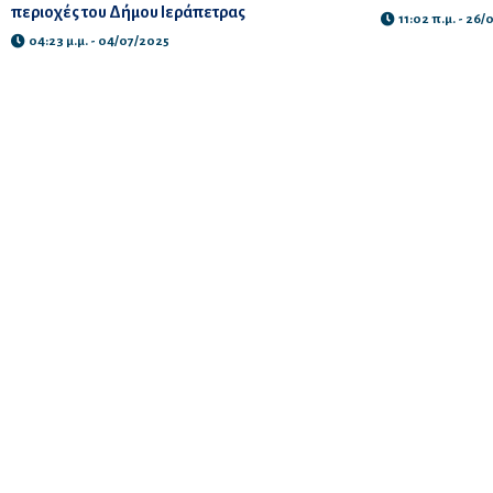
περιοχές του Δήμου Ιεράπετρας
11:02 π.μ. - 26/
04:23 μ.μ. - 04/07/2025