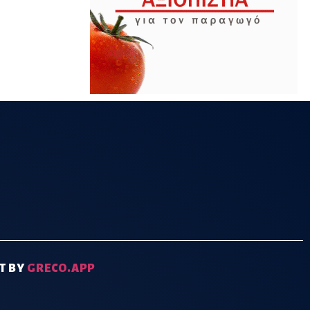
T BY
GRECO.APP