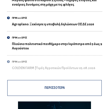
Μεγάλη φωτιά στο Καρύδι Σητείας – Ισχυρές επίγειες και
εναέριες δυνάμεις στη μάχη με τις φλόγες
ΠΡΙΝ 20 ΩΡΕΣ
Agroplano: Ξεκίνησε η υποβολή δηλώσεων ΟΣΔΕ 2026
ΠΡΙΝ 20 ΩΡΕΣ
Πλούσιο πολιτιστικό πενθήμερο στην Ιεράπετρα από 5 έως 9
Αυγούστου
ΠΡΙΝ 20 ΩΡΕΣ
GOLDEN FARM |Τιμές Αγροτικών Προϊόντων 05.08.2026
ΠΕΡΙΣΣΟΤΕΡΑ