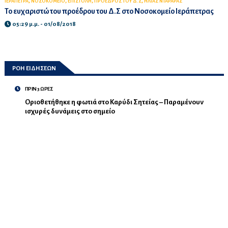
,
,
,
,
ΙΕΡΑΠΕΤΡΑ
ΝΟΣΟΚΟΜΕΙΟ
ΕΠΙΣΤΟΛΗ
ΠΡΟΕΔΡΟΣ ΤΟΥ Δ.Σ
ΗΛΙΑΣ ΝΤΑΡΑΡΑΣ
Το ευχαριστώ του προέδρου του Δ.Σ στο Νοσοκομείο Ιεράπετρας
05:29 μ.μ. - 01/08/2018
ΡΟΗ ΕΙΔΗΣΕΩΝ
ΠΡΙΝ 3 ΩΡΕΣ
Οριοθετήθηκε η φωτιά στο Καρύδι Σητείας – Παραμένουν
ισχυρές δυνάμεις στο σημείο