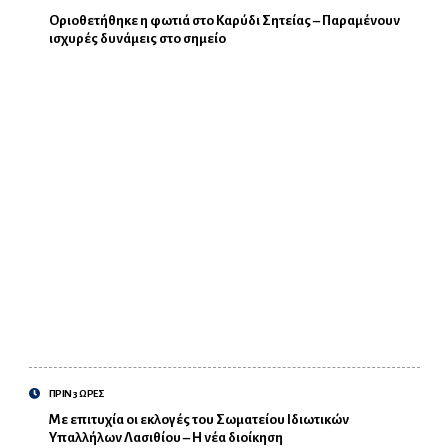
Οριοθετήθηκε η φωτιά στο Καρύδι Σητείας – Παραμένουν
ισχυρές δυνάμεις στο σημείο
ΠΡΙΝ 3 ΩΡΕΣ
Με επιτυχία οι εκλογές του Σωματείου Ιδιωτικών
Υπαλλήλων Λασιθίου – Η νέα διοίκηση