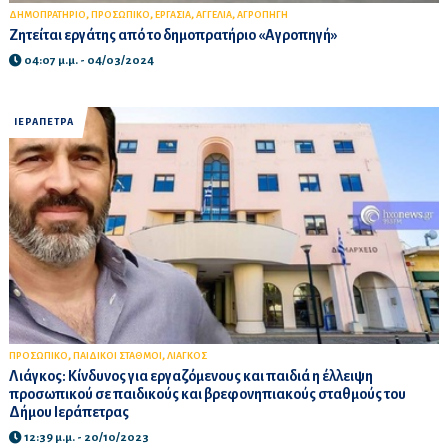
,
,
,
,
ΔΗΜΟΠΡΑΤΗΡΙΟ
ΠΡΟΣΩΠΙΚΟ
ΕΡΓΑΣΙΑ
ΑΓΓΕΛΙΑ
ΑΓΡΟΠΗΓΗ
Zητείται εργάτης από το δημοπρατήριο «Αγροπηγή»
04:07 μ.μ. - 04/03/2024
ΙΕΡΑΠΕΤΡΑ
,
,
ΠΡΟΣΩΠΙΚΟ
ΠΑΙΔΙΚΟΙ ΣΤΑΘΜΟΙ
ΛΙΑΓΚΟΣ
Λιάγκος: Κίνδυνος για εργαζόμενους και παιδιά η έλλειψη
προσωπικού σε παιδικούς και βρεφονηπιακούς σταθμούς του
Δήμου Ιεράπετρας
12:39 μ.μ. - 20/10/2023