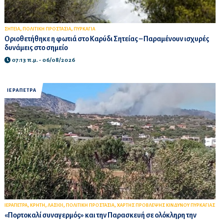
,
,
ΣΗΤΕΙΑ
ΠΟΛΙΤΙΚΗ ΠΡΟΣΤΑΣΙΑ
ΠΥΡΚΑΓΙΑ
Οριοθετήθηκε η φωτιά στο Καρύδι Σητείας – Παραμένουν ισχυρές
δυνάμεις στο σημείο
07:13 π.μ. - 06/08/2026
ΙΕΡΑΠΕΤΡΑ
,
,
,
,
ΙΕΡΑΠΕΤΡΑ
ΚΡΗΤΗ
ΛΑΣΙΘΙ
ΠΟΛΙΤΙΚΗ ΠΡΟΣΤΑΣΙΑ
ΧΑΡΤΗΣ ΠΡΟΒΛΕΨΗΣ ΚΙΝΔΥΝΟΥ ΠΥΡΚΑΓΙΑΣ
«Πορτοκαλί συναγερμός» και την Παρασκευή σε ολόκληρη την