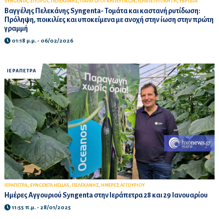
,
,
,
,
,
SYNGENTA
ΣΠΟΡΟΙ
ΠΕΛΕΚΑΝΗΣ
ΠΑΡΑΓΩΓΟΙ ΚΗΠΕΥΤΙΚΩΝ
ΙΕΡΑΠΕΤΡΙΤΙΚΗ ΓΗ
ΥΒΡΙΔΙΑ
Βαγγέλης Πελεκάνης Syngenta- Τομάτα και καστανή ρυτίδωση:
Πρόληψη, ποικιλίες και υποκείμενα με ανοχή στην ίωση στην πρώτη
γραμμή
01:18 μ.μ. - 06/02/2026
ΙΕΡΑΠΕΤΡΑ
,
,
,
ΙΕΡΑΠΕΤΡΑ
SYNGENTA HELLAS
ΠΕΛΕΚΑΝΗΣ
ΗΜΕΡΕΣ ΑΓΓΟΥΡΙΟΥ
Ημέρες Αγγουριού Syngenta στην Ιεράπετρα 28 και 29 Ιανουαρίου
11:55 π.μ. - 28/01/2025