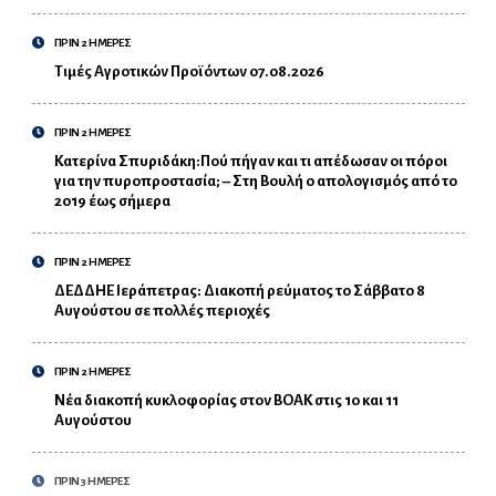
ΠΡΙΝ 2 ΗΜΕΡΕΣ
Τιμές Αγροτικών Προϊόντων 07.08.2026
ΠΡΙΝ 2 ΗΜΕΡΕΣ
Κατερίνα Σπυριδάκη:Πού πήγαν και τι απέδωσαν οι πόροι
για την πυροπροστασία; – Στη Βουλή ο απολογισμός από το
2019 έως σήμερα
ΠΡΙΝ 2 ΗΜΕΡΕΣ
ΔΕΔΔΗΕ Ιεράπετρας: Διακοπή ρεύματος το Σάββατο 8
Αυγούστου σε πολλές περιοχές
ΠΡΙΝ 2 ΗΜΕΡΕΣ
Νέα διακοπή κυκλοφορίας στον ΒΟΑΚ στις 10 και 11
Αυγούστου
ΠΡΙΝ 3 ΗΜΕΡΕΣ