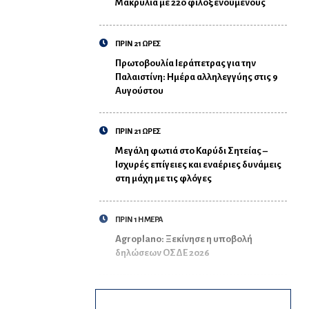
Μακρυλιά με 220 φιλοξενούμενους
ΠΡΙΝ 21 ΩΡΕΣ
Πρωτοβουλία Ιεράπετρας για την
Παλαιστίνη: Ημέρα αλληλεγγύης στις 9
Αυγούστου
ΠΡΙΝ 21 ΩΡΕΣ
Μεγάλη φωτιά στο Καρύδι Σητείας –
Ισχυρές επίγειες και εναέριες δυνάμεις
στη μάχη με τις φλόγες
ΠΡΙΝ 1 ΗΜΕΡΑ
Agroplano: Ξεκίνησε η υποβολή
δηλώσεων ΟΣΔΕ 2026