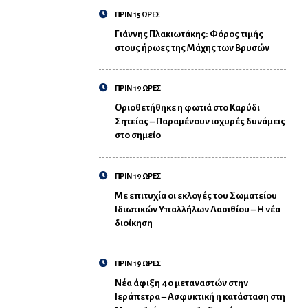
ΠΡΙΝ 15 ΩΡΕΣ
Γιάννης Πλακιωτάκης: Φόρος τιμής
στους ήρωες της Μάχης των Βρυσών
ΠΡΙΝ 19 ΩΡΕΣ
Οριοθετήθηκε η φωτιά στο Καρύδι
Σητείας – Παραμένουν ισχυρές δυνάμεις
στο σημείο
ΠΡΙΝ 19 ΩΡΕΣ
Με επιτυχία οι εκλογές του Σωματείου
Ιδιωτικών Υπαλλήλων Λασιθίου – Η νέα
διοίκηση
ΠΡΙΝ 19 ΩΡΕΣ
Νέα άφιξη 40 μεταναστών στην
Ιεράπετρα – Ασφυκτική η κατάσταση στη