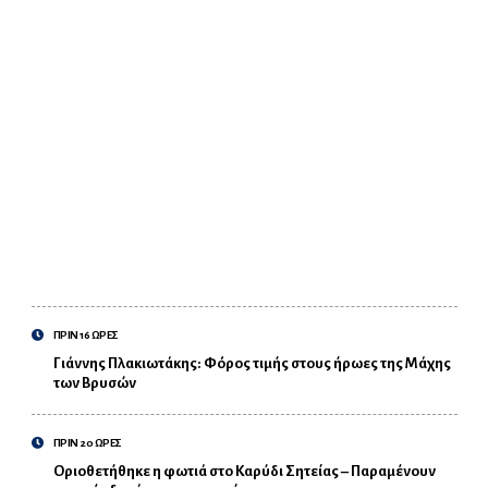
ΠΡΙΝ 16 ΩΡΕΣ
Γιάννης Πλακιωτάκης: Φόρος τιμής στους ήρωες της Μάχης
των Βρυσών
ΠΡΙΝ 20 ΩΡΕΣ
Οριοθετήθηκε η φωτιά στο Καρύδι Σητείας – Παραμένουν