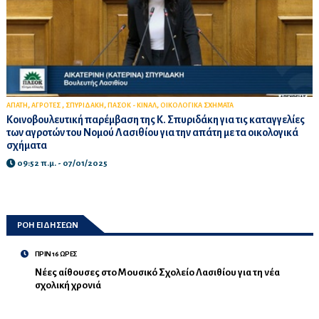
,
,
,
,
ΑΠΑΤΗ
ΑΓΡΟΤΕΣ
ΣΠΥΡΙΔΑΚΗ
ΠΑΣΟΚ - ΚΙΝΑΛ
ΟΙΚΟΛΟΓΙΚΑ ΣΧΗΜΑΤΑ
Κοινοβουλευτική παρέμβαση της Κ. Σπυριδάκη για τις καταγγελίες
των αγροτών του Νομού Λασιθίου για την απάτη με τα οικολογικά
σχήματα
09:52 π.μ. - 07/01/2025
ΡΟΗ ΕΙΔΗΣΕΩΝ
ΠΡΙΝ 16 ΩΡΕΣ
Νέες αίθουσες στο Μουσικό Σχολείο Λασιθίου για τη νέα
σχολική χρονιά