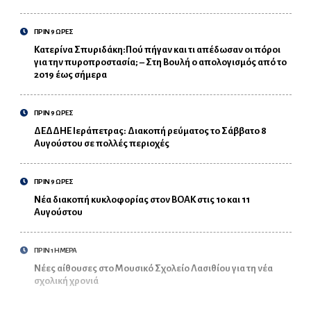
ΠΡΙΝ 9 ΩΡΕΣ
Κατερίνα Σπυριδάκη:Πού πήγαν και τι απέδωσαν οι πόροι
για την πυροπροστασία; – Στη Βουλή ο απολογισμός από το
2019 έως σήμερα
ΠΡΙΝ 9 ΩΡΕΣ
ΔΕΔΔΗΕ Ιεράπετρας: Διακοπή ρεύματος το Σάββατο 8
Αυγούστου σε πολλές περιοχές
ΠΡΙΝ 9 ΩΡΕΣ
Νέα διακοπή κυκλοφορίας στον ΒΟΑΚ στις 10 και 11
Αυγούστου
ΠΡΙΝ 1 ΗΜΕΡΑ
Νέες αίθουσες στο Μουσικό Σχολείο Λασιθίου για τη νέα
σχολική χρονιά