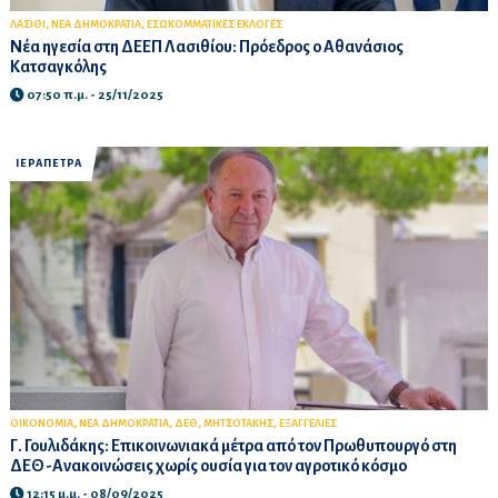
,
,
ΛΑΣΙΘΙ
ΝΕΑ ΔΗΜΟΚΡΑΤΙΑ
ΕΣΩΚΟΜΜΑΤΙΚΕΣ ΕΚΛΟΓΕΣ
Νέα ηγεσία στη ΔΕΕΠ Λασιθίου: Πρόεδρος ο Αθανάσιος
Κατσαγκόλης
07:50 π.μ. - 25/11/2025
ΙΕΡΑΠΕΤΡΑ
,
,
,
,
ΟΙΚΟΝΟΜΙΑ
ΝΕΑ ΔΗΜΟΚΡΑΤΙΑ
ΔΕΘ
ΜΗΤΣΟΤΑΚΗΣ
ΕΞΑΓΓΕΛΙΕΣ
Γ. Γουλιδάκης: Επικοινωνιακά μέτρα από τον Πρωθυπουργό στη
ΔΕΘ -Ανακοινώσεις χωρίς ουσία για τον αγροτικό κόσμο
12:15 μ.μ. - 08/09/2025