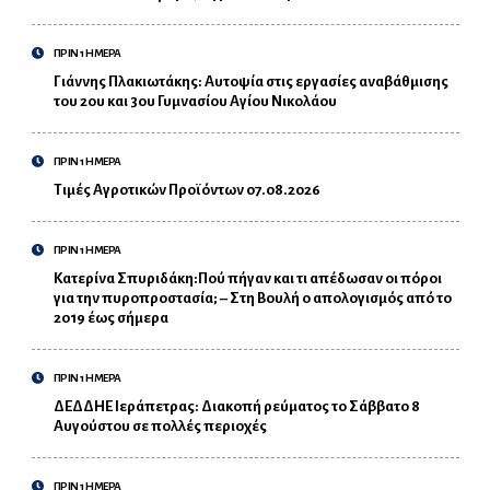
ΠΡΙΝ 1 ΗΜΕΡΑ
Γιάννης Πλακιωτάκης: Αυτοψία στις εργασίες αναβάθμισης
του 2ου και 3ου Γυμνασίου Αγίου Νικολάου
ΠΡΙΝ 1 ΗΜΕΡΑ
Τιμές Αγροτικών Προϊόντων 07.08.2026
ΠΡΙΝ 1 ΗΜΕΡΑ
Κατερίνα Σπυριδάκη:Πού πήγαν και τι απέδωσαν οι πόροι
για την πυροπροστασία; – Στη Βουλή ο απολογισμός από το
2019 έως σήμερα
ΠΡΙΝ 1 ΗΜΕΡΑ
ΔΕΔΔΗΕ Ιεράπετρας: Διακοπή ρεύματος το Σάββατο 8
Αυγούστου σε πολλές περιοχές
ΠΡΙΝ 1 ΗΜΕΡΑ