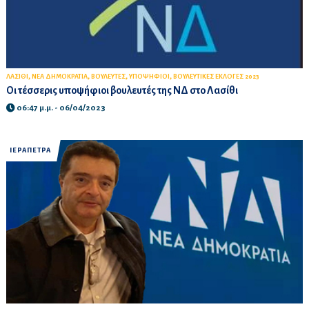
,
,
,
,
ΛΑΣΙΘΙ
ΝΕΑ ΔΗΜΟΚΡΑΤΙΑ
ΒΟΥΛΕΥΤΕΣ
ΥΠΟΨΗΦΙΟΙ
ΒΟΥΛΕΥΤΙΚΕΣ ΕΚΛΟΓΕΣ 2023
Oι τέσσερις υποψήφιοι βουλευτές της ΝΔ στο Λασίθι
06:47 μ.μ. - 06/04/2023
ΙΕΡΑΠΕΤΡΑ