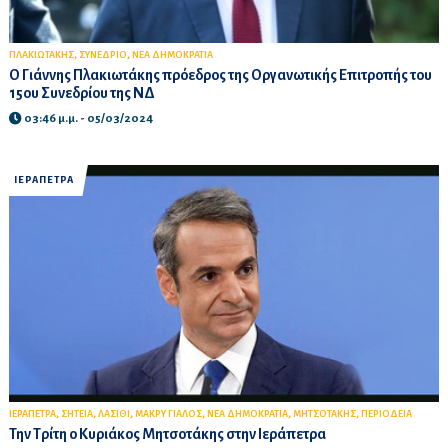
,
,
ΠΛΑΚΙΩΤΑΚΗΣ
ΣΥΝΕΔΡΙΟ
ΝΕΑ ΔΗΜΟΚΡΑΤΙΑ
O Γιάννης Πλακιωτάκης πρόεδρος της Οργανωτικής Επιτροπής του
15ου Συνεδρίου της ΝΔ
03:46 μ.μ. - 05/03/2024
ΙΕΡΑΠΕΤΡΑ
,
,
,
,
,
,
ΙΕΡΑΠΕΤΡΑ
ΣΗΤΕΙΑ
ΛΑΣΙΘΙ
ΜΑΚΡΥ ΓΙΑΛΟΣ
ΝΕΑ ΔΗΜΟΚΡΑΤΙΑ
ΜΗΤΣΟΤΑΚΗΣ
ΠΕΡΙΟΔΕΙΑ
Την Τρίτη ο Κυριάκος Μητσοτάκης στην Ιεράπετρα